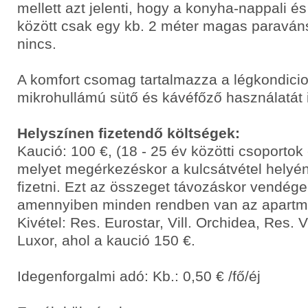
mellett azt jelenti, hogy a konyha-nappali é
között csak egy kb. 2 méter magas paraváns
nincs.
A komfort csomag tartalmazza a légkondicio
mikrohullámú sütő és kávéfőző használatát 
Helyszínen fizetendő költségek:
Kaució: 100 €, (18 - 25 év közötti csoporto
melyet megérkezéskor a kulcsátvétel helyén
fizetni. Ezt az összeget távozáskor vendége
amennyiben minden rendben van az apart
Kivétel: Res. Eurostar, Vill. Orchidea, Res. 
Luxor, ahol a kaució 150 €.
Idegenforgalmi adó: Kb.: 0,50 € /fő/éj