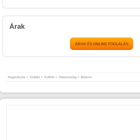
Árak
ÁRAK ÉS ONLINE FOGLALÁS
NagyUtazás >
Szállás >
Külföld >
Olaszország >
Bibione