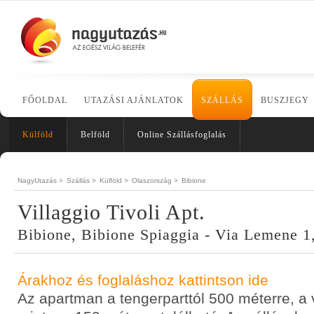
FŐOLDAL
UTAZÁSI AJÁNLATOK
SZÁLLÁS
BUSZJEGY
Külföld
Belföld
Online Szállásfoglalás
NagyUtazás >
Szállás >
Külföld >
Olaszország >
Bibione
Villaggio Tivoli Apt.
Bibione, Bibione Spiaggia - Via Lemene 1
Árakhoz és foglaláshoz kattintson ide
Az apartman a tengerparttól 500 méterre, a