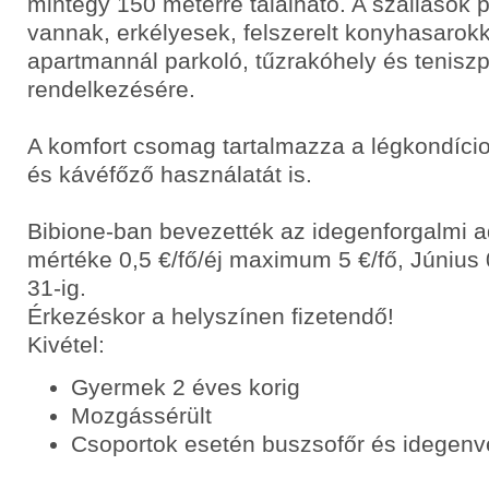
mintegy 150 méterre található. A szállások p
vannak, erkélyesek, felszerelt konyhasarok
apartmannál parkoló, tűzrakóhely és tenisz
rendelkezésére.
A komfort csomag tartalmazza a légkondício
és kávéfőző használatát is.
Bibione-ban bevezették az idegenforgalmi 
mértéke 0,5 €/fő/éj maximum 5 €/fő, Június 
31-ig.
Érkezéskor a helyszínen fizetendő!
Kivétel:
Gyermek 2 éves korig
Mozgássérült
Csoportok esetén buszsofőr és idegenv