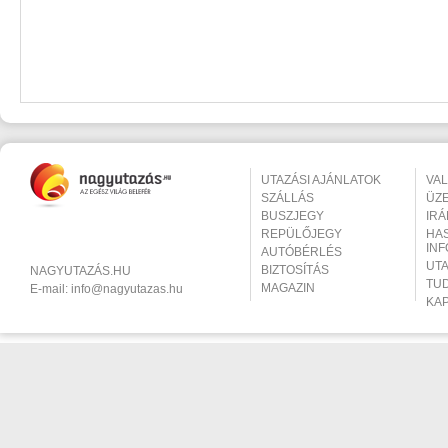
UTAZÁSI AJÁNLATOK
VA
SZÁLLÁS
ÜZ
BUSZJEGY
IR
REPÜLŐJEGY
HA
IN
AUTÓBÉRLÉS
UT
BIZTOSÍTÁS
NAGYUTAZÁS.HU
TU
MAGAZIN
E-mail:
info@nagyutazas.hu
KA