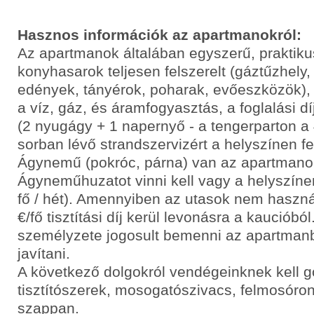
Hasznos információk az apartmanokról:
Az apartmanok általában egyszerű, praktik
konyhasarok teljesen felszerelt (gáztűzhely,
edények, tányérok, poharak, evőeszközök),
a víz, gáz, és áramfogyasztás, a foglalási dí
(2 nyugágy + 1 napernyő - a tengerparton a 4
sorban lévő strandszervizért a helyszínen felá
Ágynemű (pokróc, párna) van az apartmano
Ágyneműhuzatot vinni kell vagy a helyszínen 
fő / hét). Amennyiben az utasok nem haszn
€/fő tisztítási díj kerül levonásra a kaucióból
személyzete jogosult bemenni az apartmanba 
javítani.
A következő dolgokról vendégeinknek kell 
tisztítószerek, mosogatószivacs, felmosóro
szappan.