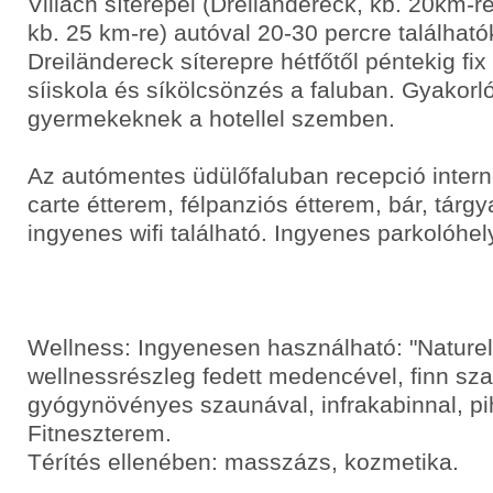
Villach síterepei (Dreiländereck, kb. 20km-re
kb. 25 km-re) autóval 20-30 percre találhat
Dreiländereck síterepre hétfőtől péntekig fi
síiskola és síkölcsönzés a faluban. Gyakorl
gyermekeknek a hotellel szemben.
Az autómentes üdülőfaluban recepció intern
carte étterem, félpanziós étterem, bár, tárg
ingyenes wifi található. Ingyenes parkolóhel
Wellness: Ingyenesen használható: "Nature
wellnessrészleg fedett medencével, finn sz
gyógynövényes szaunával, infrakabinnal, pi
Fitneszterem.
Térítés ellenében: masszázs, kozmetika.