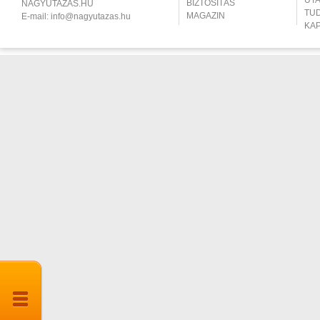
UT
BIZTOSÍTÁS
NAGYUTAZÁS.HU
TU
MAGAZIN
E-mail:
info@nagyutazas.hu
KA