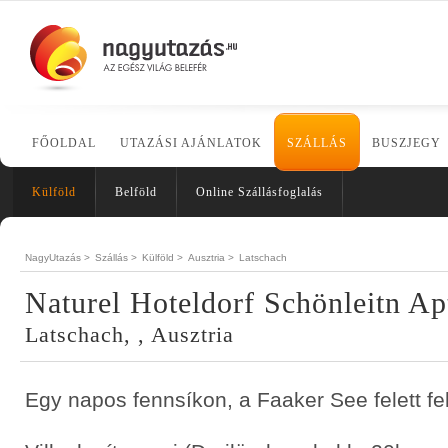
FŐOLDAL
UTAZÁSI AJÁNLATOK
SZÁLLÁS
BUSZJEGY
Külföld
Belföld
Online Szállásfoglalás
NagyUtazás >
Szállás >
Külföld >
Ausztria >
Latschach
Naturel Hoteldorf Schönleitn Ap
Latschach, , Ausztria
Egy napos fennsíkon, a Faaker See felett fe