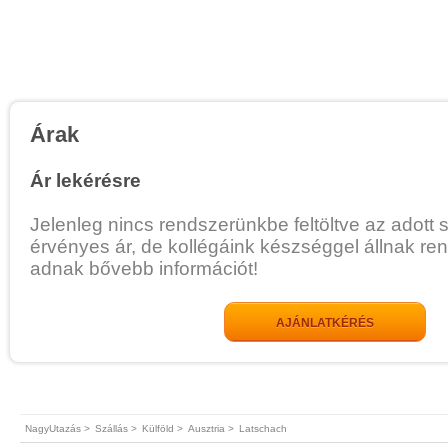
Árak
Ár lekérésre
Jelenleg nincs rendszerünkbe feltöltve az adott 
érvényes ár, de kollégáink készséggel állnak re
adnak bővebb információt!
AJÁNLATKÉRÉS
NagyUtazás >
Szállás >
Külföld >
Ausztria >
Latschach