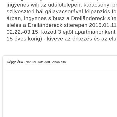
ingyenes wifi az üdülőtelepen, karácsonyi 
szilveszteri bál gálavacsorával félpanziós f
árban, ingyenes síbusz a Dreiländereck síte
síelés a Dreiländereck síterepen 2015.01.11
02.22.-03.15. között 3 éjtől apartmanonként 
15 éves korig) - kivéve az érkezés és az el
Képgaléria
- Naturel Hoteldorf Schönleitn