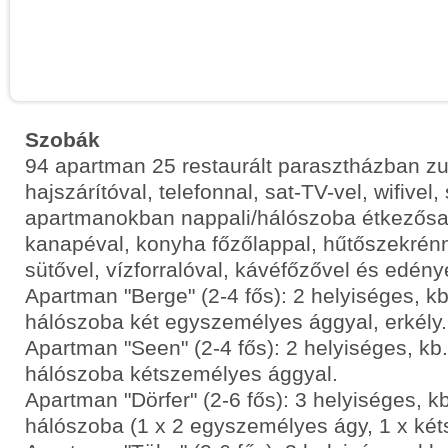
Szobák
94 apartman 25 restaurált parasztházban z
hajszárítóval, telefonnal, sat-TV-vel, wifivel, 
apartmanokban nappali/hálószoba étkezősar
kanapéval, konyha főzőlappal, hűtőszekrén
sütővel, vízforralóval, kávéfőzővel és edénye
Apartman "Berge" (2-4 fős): 2 helyiséges, k
hálószoba két egyszemélyes ággyal, erkély.
Apartman "Seen" (2-4 fős): 2 helyiséges, kb
hálószoba kétszemélyes ággyal.
Apartman "Dörfer" (2-6 fős): 3 helyiséges, k
hálószoba (1 x 2 egyszemélyes ágy, 1 x ké