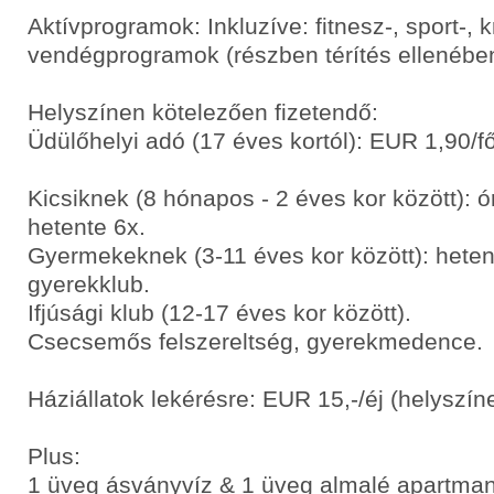
Aktívprogramok: Inkluzíve: fitnesz-, sport-, k
vendégprogramok (részben térítés ellenében
Helyszínen kötelezően fizetendő:
Üdülőhelyi adó (17 éves kortól): EUR 1,90/fő
Kicsiknek (8 hónapos - 2 éves kor között): ó
hetente 6x.
Gyermekeknek (3-11 éves kor között): hete
gyerekklub.
Ifjúsági klub (12-17 éves kor között).
Csecsemős felszereltség, gyerekmedence.
Háziállatok lekérésre: EUR 15,-/éj (helyszín
Plus:
1 üveg ásványvíz & 1 üveg almalé apartman