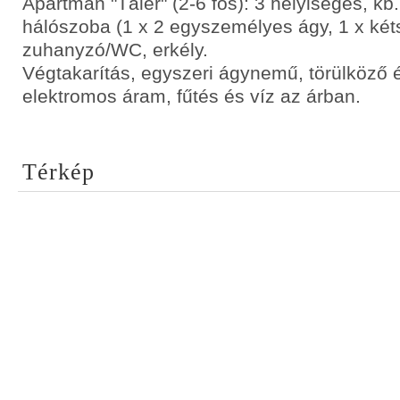
Apartman "Täler" (2-6 fős): 3 helyiséges, kb
hálószoba (1 x 2 egyszemélyes ágy, 1 x két
zuhanyzó/WC, erkély.
Végtakarítás, egyszeri ágynemű, törülköző 
elektromos áram, fűtés és víz az árban.
Térkép