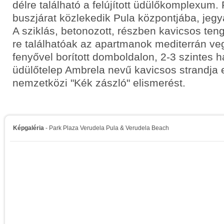
délre található a felújított üdülőkomplexum
buszjárat közlekedik Pula központjába, jegyá
A sziklás, betonozott, részben kavicsos ten
re találhatóak az apartmanok mediterrán ve
fenyővel borított domboldalon, 2-3 szintes 
üdülőtelep Ambrela nevű kavicsos strandja 
nemzetközi "Kék zászló" elismerést.
Képgaléria
- Park Plaza Verudela Pula & Verudela Beach