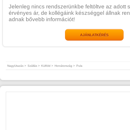
Jelenleg nincs rendszerünkbe feltöltve az adott 
érvényes ár, de kollégáink készséggel állnak re
adnak bővebb információt!
AJÁNLATKÉRÉS
NagyUtazás >
Szállás >
Külföld >
Horvátország >
Pula