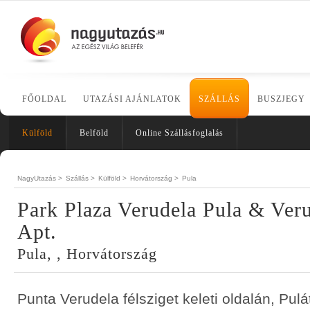
FŐOLDAL
UTAZÁSI AJÁNLATOK
SZÁLLÁS
BUSZJEGY
Külföld
Belföld
Online Szállásfoglalás
NagyUtazás >
Szállás >
Külföld >
Horvátország >
Pula
Park Plaza Verudela Pula & Ver
Apt.
Pula, , Horvátország
Punta Verudela félsziget keleti oldalán, Pulá