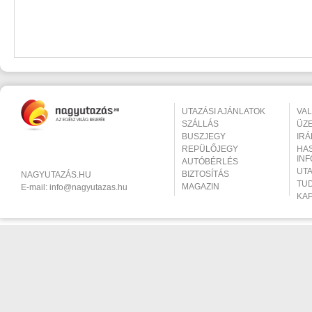
UTAZÁSI AJÁNLATOK
VA
SZÁLLÁS
ÜZ
BUSZJEGY
IR
REPÜLŐJEGY
HA
IN
AUTÓBÉRLÉS
UT
BIZTOSÍTÁS
NAGYUTAZÁS.HU
TU
MAGAZIN
E-mail:
info@nagyutazas.hu
KA