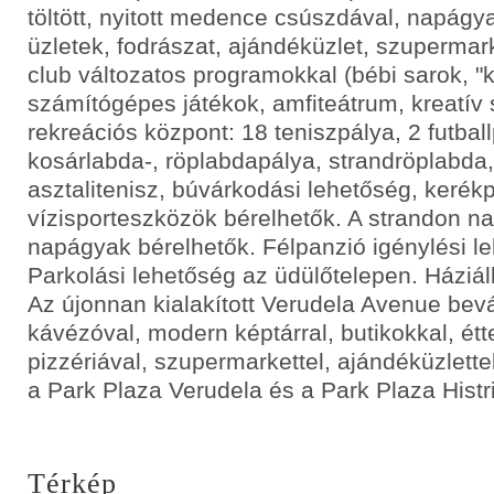
töltött, nyitott medence csúszdával, napágya
üzletek, fodrászat, ajándéküzlet, szupermark
club változatos programokkal (bébi sarok, "
számítógépes játékok, amfiteátrum, kreatív 
rekreációs központ: 18 teniszpálya, 2 futball
kosárlabda-, röplabdapálya, strandröplabda,
asztalitenisz, búvárkodási lehetőség, kerék
vízisporteszközök bérelhetők. A strandon n
napágyak bérelhetők. Félpanzió igénylési l
Parkolási lehetőség az üdülőtelepen. Háziá
Az újonnan kialakított Verudela Avenue bev
kávézóval, modern képtárral, butikokkal, ét
pizzériával, szupermarkettel, ajándéküzlette
a Park Plaza Verudela és a Park Plaza Histri
Térkép