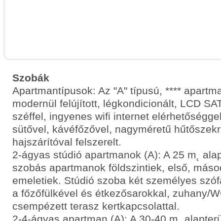
Szobák
Apartmantípusok: Az "A" típusú, **** apart
modernül felújított, légkondicionált, LCD SAT
széffel, ingyenes wifi internet elérhetőségg
sütővel, kávéfőzővel, nagyméretű hűtőszekr
hajszárítóval felszerelt.
2-ágyas stúdió apartmanok (A): A 25 m˛ alap
szobás apartmanok földszintiek, első, máso
emeletiek. Stúdió szoba két személyes szóf
a főzőfülkével és étkezősarokkal, zuhany/W
csempézett terasz kertkapcsolattal.
2-4-ágyas apartman (A): A 30-40 m˛ alapterü