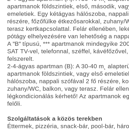
apartmanok földszintiek, első, második, va
emeletiek. Egy kétágyas hálószoba, nappali
részére, főzőfülke étkezősarokkal, zuhany/
terasz kertkapcsolattal. Felár ellenében, lek
pótágy elhelyezésére van lehetőség a nappa
A "B" típusú, *** apartmanok mindegyike 2002
SAT TV-vel, telefonnal, széffel, kávéfőzővel,
felszerelt.
2-4-ágyas apartman (B): A 30-40 m˛ alapterü
apartmanok földszintiek, vagy első emeleti
hálószoba, nappali szófával 2 fő részére, k
zuhany/WC, balkon, vagy terasz. Felár elle
légkondicionálás kérhető! Az apartmanok eg
felőli.
Szolgáltatások a közös terekben
Éttermek, pizzéria, snack-bár, pool-bár, hár