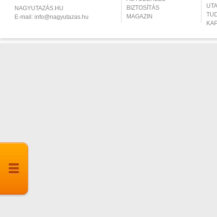
UT
BIZTOSÍTÁS
NAGYUTAZÁS.HU
TU
MAGAZIN
E-mail:
info@nagyutazas.hu
KA