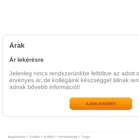
Árak
Ár lekérésre
Jelenleg nincs rendszerünkbe feltöltve az adott 
érvényes ár, de kollégáink készséggel állnak re
adnak bővebb információt!
AJÁNLATKÉRÉS
NagyUtazás >
Szállás >
Külföld >
Horvátország >
Trogir