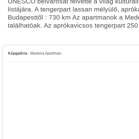
UNESCO belvárosát felvette a világ kulturál
listájára. A tengerpart lassan mélyülő, apró
Budapesttől : 730 km Az apartmanok a Mede
találhatóak. Az aprókavicsos tengerpart 250
Képgaléria
- Medena Apartman