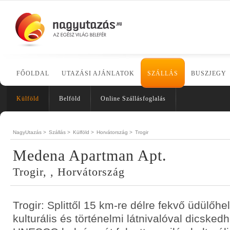
FŐOLDAL
UTAZÁSI AJÁNLATOK
SZÁLLÁS
BUSZJEGY
Külföld
Belföld
Online Szállásfoglalás
NagyUtazás >
Szállás >
Külföld >
Horvátország >
Trogir
Medena Apartman Apt.
Trogir, , Horvátország
Trogir: Splittől 15 km-re délre fekvő üdülőh
kulturális és történelmi látnivalóval dicsked