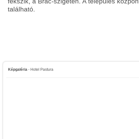
fekszik, a Brac-szigeten. A település közpon
található.
Képgaléria
- Hotel Pastura