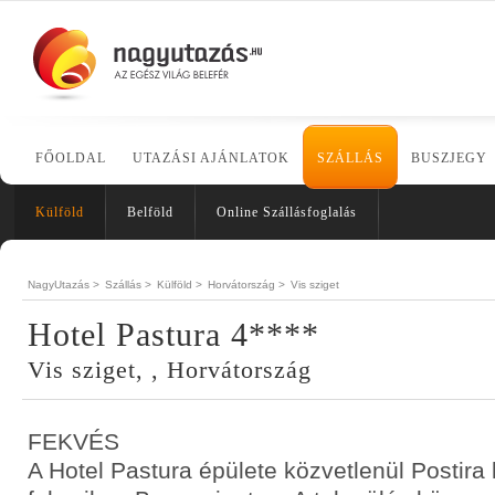
FŐOLDAL
UTAZÁSI AJÁNLATOK
SZÁLLÁS
BUSZJEGY
Külföld
Belföld
Online Szállásfoglalás
NagyUtazás >
Szállás >
Külföld >
Horvátország >
Vis sziget
Hotel Pastura 4****
Vis sziget, , Horvátország
FEKVÉS
A Hotel Pastura épülete közvetlenül Postira