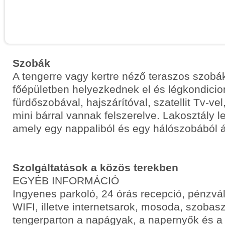
Szobák
A tengerre vagy kertre néző teraszos szobá
főépületben helyezkednek el és légkondicio
fürdőszobával, hajszárítóval, szatellit Tv-vel,
mini bárral vannak felszerelve. Lakosztály l
amely egy nappaliból és egy hálószobából ál
Szolgáltatások a közös terekben
EGYÉB INFORMÁCIÓ
Ingyenes parkoló, 24 órás recepció, pénzvált
WIFI, illetve internetsarok, mosoda, szobasz
tengerparton a napágyak, a napernyők és a 