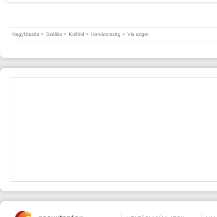
NagyUtazás >
Szállás >
Külföld >
Horvátország >
Vis sziget