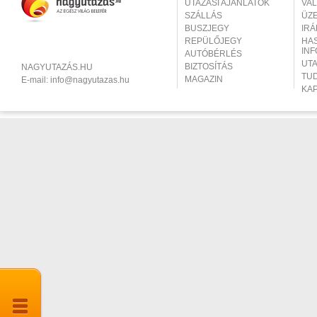
UTAZÁSI AJÁNLATOK
VA
SZÁLLÁS
ÜZ
BUSZJEGY
IR
REPÜLŐJEGY
HA
IN
AUTÓBÉRLÉS
UT
BIZTOSÍTÁS
NAGYUTAZÁS.HU
TU
MAGAZIN
E-mail:
info@nagyutazas.hu
KA