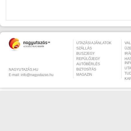
UTAZÁSI AJÁNLATOK
VA
SZÁLLÁS
ÜZ
BUSZJEGY
IR
REPÜLŐJEGY
HA
IN
AUTÓBÉRLÉS
UT
BIZTOSÍTÁS
NAGYUTAZÁS.HU
TU
MAGAZIN
E-mail:
info@nagyutazas.hu
KA