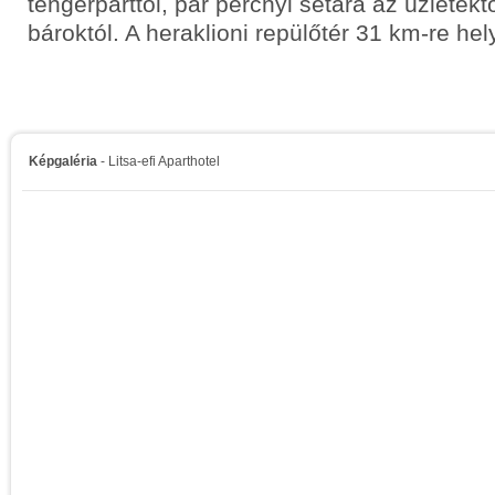
tengerparttól, pár percnyi sétára az üzletekt
bároktól. A heraklioni repülőtér 31 km-re hel
Képgaléria
- Litsa-efi Aparthotel