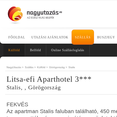
FŐOLDAL
UTAZÁSI AJÁNLATOK
SZÁLLÁS
BUSZJEGY
Külföld
Belföld
Online Szállásfoglalás
NagyUtazás >
Szállás >
Külföld >
Görögország >
Stalis
Litsa-efi Aparthotel 3***
Stalis, , Görögország
FEKVÉS
Az apartman Stalis faluban található, 450 m