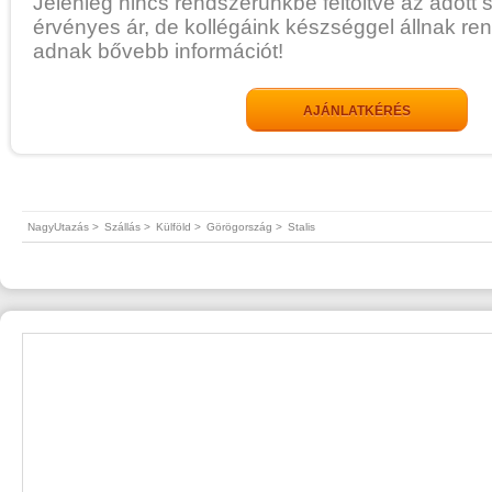
Jelenleg nincs rendszerünkbe feltöltve az adott 
érvényes ár, de kollégáink készséggel állnak re
adnak bővebb információt!
AJÁNLATKÉRÉS
NagyUtazás >
Szállás >
Külföld >
Görögország >
Stalis