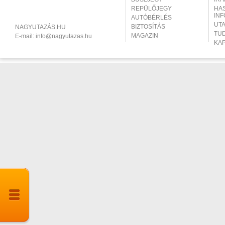
REPÜLŐJEGY
HA
IN
AUTÓBÉRLÉS
UT
BIZTOSÍTÁS
NAGYUTAZÁS.HU
TU
MAGAZIN
E-mail:
info@nagyutazas.hu
KA