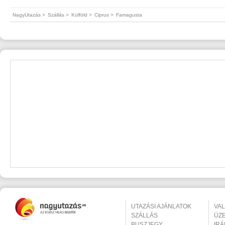
NagyUtazás >
Szállás >
Külföld >
Ciprus >
Famagusta
UTAZÁSI AJÁNLATOK
VA
SZÁLLÁS
ÜZ
BUSZJEGY
IR