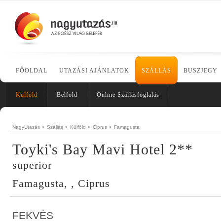
FŐOLDAL
UTAZÁSI AJÁNLATOK
SZÁLLÁS
BUSZJEGY
Külföld
Belföld
Online Szállásfoglalás
NagyUtazás >
Szállás >
Külföld >
Ciprus >
Famagusta
Toyki's Bay Mavi Hotel 2**
superior
Famagusta, , Ciprus
FEKVÉS