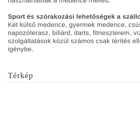
használhatóak a medence mellett.
Sport és szórakozási lehetőségek a száll
Két külső medence, gyermek medence, csú
napozóterasz, biliárd, darts, fitneszterem, víz
szolgáltatások közül számos csak térítés e
igénybe.
Térkép