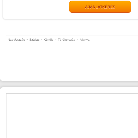
AJÁNLATKÉRÉS
NagyUtazás >
Szállás >
Külföld >
Törökország >
Alanya