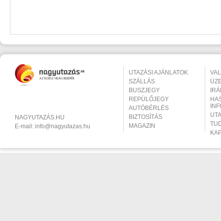
UTAZÁSI AJÁNLATOK
VA
SZÁLLÁS
ÜZ
BUSZJEGY
IR
REPÜLŐJEGY
HA
IN
AUTÓBÉRLÉS
UT
BIZTOSÍTÁS
NAGYUTAZÁS.HU
TU
MAGAZIN
E-mail:
info@nagyutazas.hu
KA