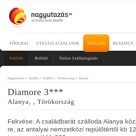
FŐOLDAL
UTAZÁSI AJÁNLATOK
SZÁLLÁS
BUSZJEGY
Külföld
Belföld
Online Szállásfoglalás
NagyUtazás >
Szállás >
Külföld >
Törökország >
Alanya
Diamore 3***
Alanya, , Törökország
Fekvése: A családbarát szálloda Alanya köz
re, az antalyai nemzetközi repülőtértől kb 1