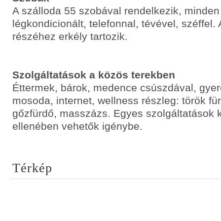
A szálloda 55 szobával rendelkezik, minde
légkondicionált, telefonnal, tévével, széffel
részéhez erkély tartozik.
Szolgáltatások a közös terekben
Éttermek, bárok, medence csúszdával, gye
mosoda, internet, wellness részleg: török fü
gőzfürdő, masszázs. Egyes szolgáltatások k
ellenében vehetők igénybe.
Térkép