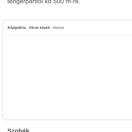
tengerparttól kb 500 m-re.
Képgaléria
-
Város képek
- Alanya
Szobák