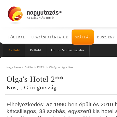
FŐOLDAL
UTAZÁSI AJÁNLATOK
SZÁLLÁS
BUSZJEGY
Külföld
Belföld
Online Szállásfoglalás
NagyUtazás >
Szállás >
Külföld >
Görögország >
Kos
Olga's Hotel 2**
Kos, , Görögország
Elhelyezkedés: az 1990-ben épült és 2010-be
kétcsillagos, 33 szobás, egyszerű kis hotel a