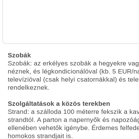
Szobák
Szobák: az erkélyes szobák a hegyekre vagy
néznek, és légkondicionálóval (kb. 5 EUR/na
televízióval (csak helyi csatornákkal) és tel
rendelkeznek.
Szolgáltatások a közös terekben
Strand: a szálloda 100 méterre fekszik a ka
strandtól. A parton a napernyők és napozóág
ellenében vehetők igénybe. Érdemes felfede
homokos strandjait is.