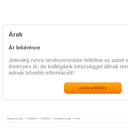
Árak
Ár lekérésre
Jelenleg nincs rendszerünkbe feltöltve az adott 
érvényes ár, de kollégáink készséggel állnak re
adnak bővebb információt!
AJÁNLATKÉRÉS
NagyUtazás >
Szállás >
Külföld >
Görögország >
Kos