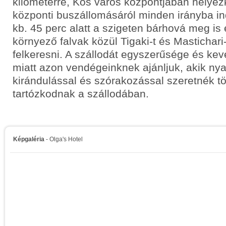
kilométerre, Kos város központjában helyez
központi buszállomásáról minden irányba i
kb. 45 perc alatt a szigeten bárhová meg is
környező falvak közül Tigaki-t és Mastichar
felkeresni. A szállodát egyszerűsége és kev
miatt azon vendégeinknek ajánljuk, akik nya
kirándulással és szórakozással szeretnék tö
tartózkodnak a szállodában.
Képgaléria
- Olga's Hotel