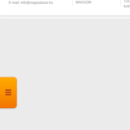
TU
MAGAZIN
E-mail:
info@nagyutazas.hu
KA