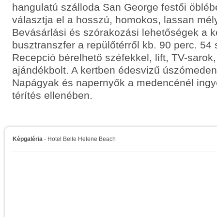
hangulatú szálloda San George festői öbléb
választja el a hosszú, homokos, lassan mély
Bevásárlási és szórakozási lehetőségek a k
busztranszfer a repülőtérről kb. 90 perc. 54
Recepció bérelhető széfekkel, lift, TV-sarok,
ajándékbolt. A kertben édesvizű úszómeden
Napágyak és napernyők a medencénél ingy
térítés ellenében.
Képgaléria
- Hotel Belle Helene Beach