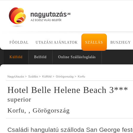
FŐOLDAL
UTAZÁSI AJÁNLATOK
SZÁLLÁS
BUSZJEGY
Külföld
Belföld
Online Szállásfoglalás
NagyUtazás >
Szállás >
Külföld >
Görögország >
Korfu
Hotel Belle Helene Beach 3***
superior
Korfu, , Görögország
Családi hangulatú szálloda San George fest