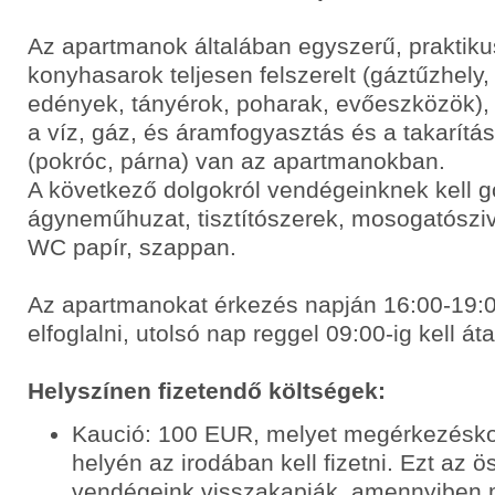
Az apartmanok általában egyszerű, praktik
konyhasarok teljesen felszerelt (gáztűzhely,
edények, tányérok, poharak, evőeszközök),
a víz, gáz, és áramfogyasztás és a takarítá
(pokróc, párna) van az apartmanokban.
A következő dolgokról vendégeinknek kell 
ágyneműhuzat, tisztítószerek, mosogatószi
WC papír, szappan.
Az apartmanokat érkezés napján 16:00-19:00
elfoglalni, utolsó nap reggel 09:00-ig kell áta
Helyszínen fizetendő költségek:
Kaució: 100 EUR, melyet megérkezéskor
helyén az irodában kell fizetni. Ezt az 
vendégeink visszakapják, amennyiben 