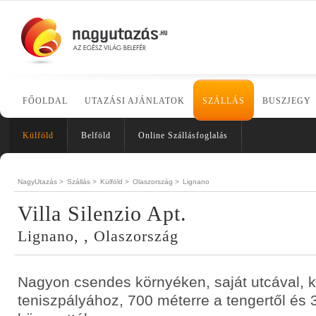
FŐOLDAL
UTAZÁSI AJÁNLATOK
SZÁLLÁS
BUSZJEGY
Külföld
Belföld
Online Szállásfoglalás
NagyUtazás >
Szállás >
Külföld >
Olaszország >
Lignano
Villa Silenzio Apt.
Lignano, , Olaszország
Nagyon csendes környéken, saját utcával, k
teniszpályához, 700 méterre a tengertől és 