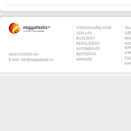
UTAZÁSI AJÁNLATOK
VA
SZÁLLÁS
ÜZ
BUSZJEGY
IR
REPÜLŐJEGY
HA
IN
AUTÓBÉRLÉS
UT
BIZTOSÍTÁS
NAGYUTAZÁS.HU
TU
MAGAZIN
E-mail:
info@nagyutazas.hu
KA