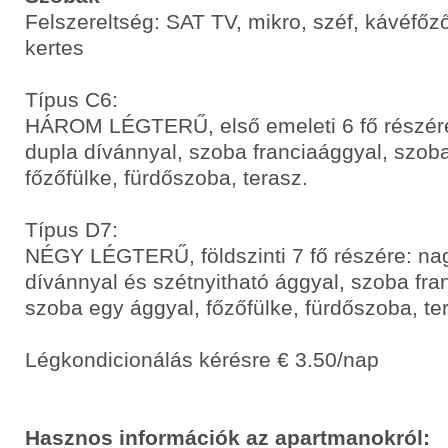
Felszereltség: SAT TV, mikro, széf, kávéfőző
kertes
Típus C6:
HÁROM LÉGTERŰ, első emeleti 6 fő részére
dupla dívánnyal, szoba franciaággyal, szoba
főzőfülke, fürdőszoba, terasz.
Típus D7:
NÉGY LÉGTERŰ, földszinti 7 fő részére: na
dívánnyal és szétnyitható ággyal, szoba fran
szoba egy ággyal, főzőfülke, fürdőszoba, te
Légkondicionálás kérésre € 3.50/nap
Hasznos információk az apartmanokról: