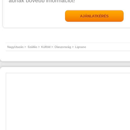
adnak bővebb információt!
AJÁNLATKÉRÉS
NagyUtazás >
Szállás >
Külföld >
Olaszország >
Lignano