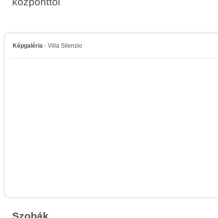
központtól
Képgaléria
- Villa Silenzio
Szobák