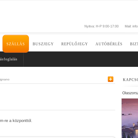
Nyitva: H-P 9:00-17:00
Mail:
inf
SZÁLLÁS
BUSZJEGY
REPÜLŐJEGY
AUTÓBÉRLÉS
BIZ
ásfoglalás
ignano
KAPCS
Olaszors
 m-re a központtól.