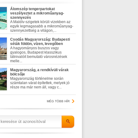
Álomszép tengerpartokat
veszélyeztet a mikroműanyag-
szennyezés
A Maldív-szigetek körüli vizekben az
egyik legmagasabb a mikroműanyag-
szennyezettség a világon,...
Csodás Magyarország: Budapesti
séták földön, vízen, levegőben
A hagyományos buszos vagy
gyalogos, Budapest klasszikus
látnivalóit bemutató városnézések
melle...
Magyarország, a rendkívüli várak
bölcsője
Magyarország történelme során
számtalan várat építettek, melyek jó
része ma már nem áll, vagy c...
MÉG TÖBB HÍR