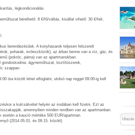
akarítás, légkondicionálás.
műhuzat bérelhető: 8 €/fő/váltás, kisállat vihető: 30 €/hét,
:
kus berendezésűek. A konyhasarok teljesen felszerelt
yérok, poharak, evőeszközök), az árban benne van a víz, gáz, és
nemű (pokróc, párna) van az apartmanokban.
l gondoskodnia: ágyneműhuzat, tisztítószerek,
r, szappan.
0 óra között lehet elfoglalni, utolsó nap reggel 09:00-ig kell
skor a kulcsátvétel helyén az irodában kell fizetni. Ezt az
visszakapják, amennyiben minden rendben van az apartmanban.
rtok esetén a kaució mértéke 500 EUR/apartman.
rnyő (2014.05.01. és 09.15. között)