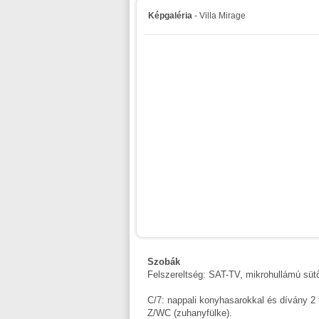
Képgaléria
- Villa Mirage
Szobák
Felszereltség: SAT-TV, mikrohullámú sütő
C/7: nappali konyhasarokkal és dívány 2 
Z/WC (zuhanyfülke).