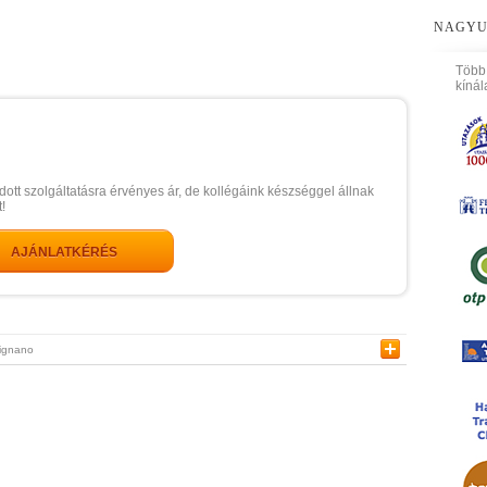
NAGYU
Több
kínál
dott szolgáltatásra érvényes ár, de kollégáink készséggel állnak
!
AJÁNLATKÉRÉS
ignano