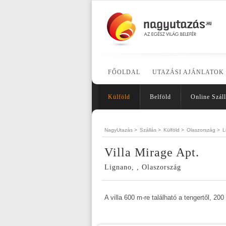
FŐOLDAL
UTAZÁSI AJÁNLATOK
Külföld
Belföld
Online Száll
NagyUtazás >
Szállás >
Külföld >
Olaszország >
L
Villa Mirage Apt.
Lignano, , Olaszország
A villa 600 m-re található a tengertől, 200