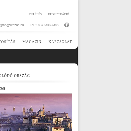
BELÉPÉS
REGISZTRÁCIÓ
o@nagyutazas.hu
Tel.: 06 30 343 4343
TOSÍTÁS
MAGAZIN
KAPCSOLAT
OLÓDÓ ORSZÁG
zág