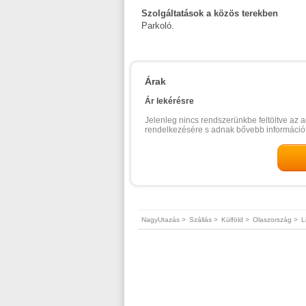
Szolgáltatások a közös terekben
Parkoló.
Árak
Ár lekérésre
Jelenleg nincs rendszerünkbe feltöltve az a
rendelkezésére s adnak bővebb információt
NagyUtazás >
Szállás >
Külföld >
Olaszország >
L