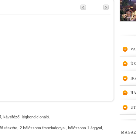
VA
Ü
IR
HA
UT
, kávéfőző, légkondicionáló.
fő részére, 2 hálószoba franciaággyal, hálószoba 1 ággyal,
MAGAZ