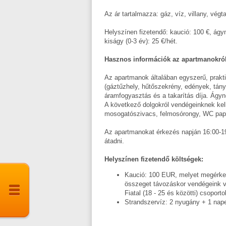
Az ár tartalmazza: gáz, víz, villany, végt
Helyszínen fizetendő: kaució: 100 €, ágyne
kiságy (0-3 év): 25 €/hét.
Hasznos információk az apartmanokról
Az apartmanok általában egyszerű, prakti
(gáztűzhely, hűtőszekrény, edények, tán
áramfogyasztás és a takarítás díja. Ágy
A következő dolgokról vendégeinknek kel
mosogatószivacs, felmosórongy, WC papí
Az apartmanokat érkezés napján 16:00-19:0
átadni.
Helyszínen fizetendő költségek:
Kaució: 100 EUR, melyet megérkezé
összeget távozáskor vendégeink 
Fiatal (18 - 25 és közötti) csopo
Strandszervíz: 2 nyugány + 1 nape