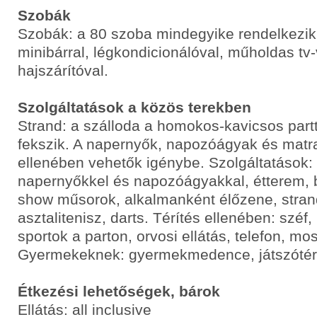
Szobák
Szobák: a 80 szoba mindegyike rendelkezik 
minibárral, légkondicionálóval, műholdas tv-
hajszárítóval.
Szolgáltatások a közös terekben
Strand: a szálloda a homokos-kavicsos partt
fekszik. A napernyők, napozóágyak és matra
ellenében vehetők igénybe. Szolgáltatások
napernyőkkel és napozóágyakkal, étterem, b
show műsorok, alkalmanként élőzene, stran
asztalitenisz, darts. Térítés ellenében: széf, 
sportok a parton, orvosi ellátás, telefon, mo
Gyermekeknek: gyermekmedence, játszótér
Étkezési lehetőségek, bárok
Ellátás: all inclusive