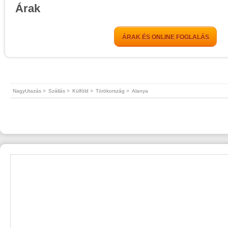
Árak
ÁRAK ÉS ONLINE FOGLALÁS
NagyUtazás >
Szállás >
Külföld >
Törökország >
Alanya