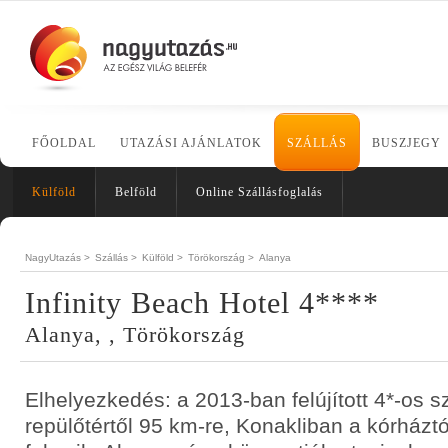
FŐOLDAL
UTAZÁSI AJÁNLATOK
SZÁLLÁS
BUSZJEGY
Külföld
Belföld
Online Szállásfoglalás
NagyUtazás >
Szállás >
Külföld >
Törökország >
Alanya
Infinity Beach Hotel 4****
Alanya, , Törökország
Elhelyezkedés: a 2013-ban felújított 4*-os s
repülőtértől 95 km-re, Konakliban a kórházt