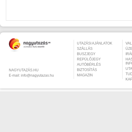
UTAZÁSI AJÁNLATOK
VA
SZÁLLÁS
ÜZ
BUSZJEGY
IR
REPÜLŐJEGY
HA
IN
AUTÓBÉRLÉS
UT
BIZTOSÍTÁS
NAGYUTAZÁS.HU
TU
MAGAZIN
E-mail:
info@nagyutazas.hu
KA