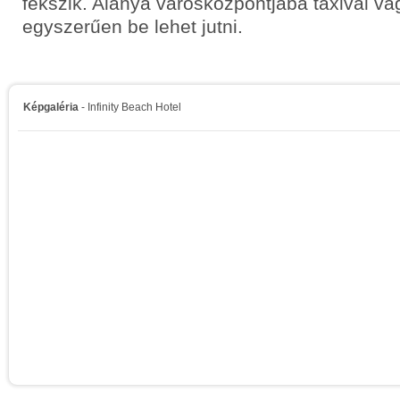
fekszik. Alanya városközpontjába taxival v
egyszerűen be lehet jutni.
Képgaléria
- Infinity Beach Hotel