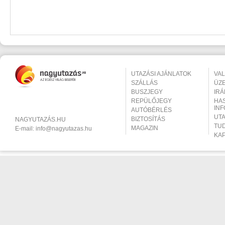
UTAZÁSI AJÁNLATOK
VA
SZÁLLÁS
ÜZ
BUSZJEGY
IR
REPÜLŐJEGY
HA
IN
AUTÓBÉRLÉS
UT
BIZTOSÍTÁS
NAGYUTAZÁS.HU
TU
MAGAZIN
E-mail:
info@nagyutazas.hu
KA