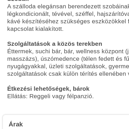
A szálloda elegánsan berendezett szobáina
légkondicionált, tévével, széffel, hajszárítóva
kávé készítéséhez szükséges eszközökkel fel
kapcsolat kialakított.
Szolgáltatások a közös terekben
Éttermek, suchi bár, bár, wellness központ (
masszázs), úszómedence (télen fedett és fű
nyugágyakkal, üzleti szolgáltatások, gyerm
szolgáltatások csak külön térítés ellenében
Étkezési lehetőségek, bárok
Ellátás: Reggeli vagy félpanzió.
Árak