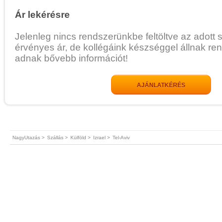
Ár lekérésre
Jelenleg nincs rendszerünkbe feltöltve az adott 
érvényes ár, de kollégáink készséggel állnak re
adnak bővebb információt!
AJÁNLATKÉRÉS
NagyUtazás >
Szállás >
Külföld >
Izrael >
Tel-Aviv