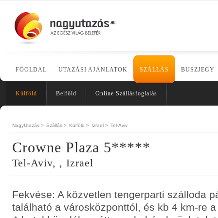
FŐOLDAL
UTAZÁSI AJÁNLATOK
SZÁLLÁS
BUSZJEGY
Külföld
Belföld
Online Szállásfoglalás
NagyUtazás >
Szállás >
Külföld >
Izrael >
Tel-Aviv
Crowne Plaza 5*****
Tel-Aviv, , Izrael
Fekvése: A közvetlen tengerparti szálloda p
található a városközponttól, és kb 4 km-re a 