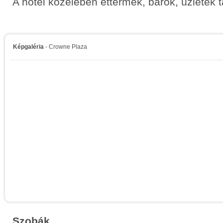
A hotel közelében éttermek, bárok, üzletek t
Képgaléria
- Crowne Plaza
Szobák