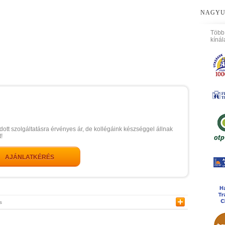
NAGYU
Több
kínál
dott szolgáltatásra érvényes ár, de kollégáink készséggel állnak
!
AJÁNLATKÉRÉS
s