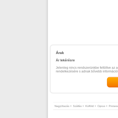
Árak
Ár lekérésre
Jelenleg nincs rendszerünkbe feltöltve az a
rendelkezésére s adnak bővebb információt
NagyUtazás >
Szállás >
Külföld >
Ciprus >
Protara