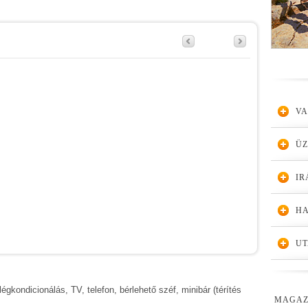
VA
Ü
IR
HA
UT
égkondicionálás, TV, telefon, bérlehető széf, minibár (térítés
MAGAZ