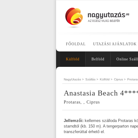
FŐOLDAL
UTAZÁSI AJÁNLATOK
Külföld
Belföld
Online Száll
NagyUtazás >
Szállás >
Külföld >
Ciprus >
Protara
Anastasia Beach 4***
Protaras, , Ciprus
Jellemzői:
kellemes szálloda Protaras kö
starndtól (kb. 150 m). A tengerparton na
transzferúttal érhető el.