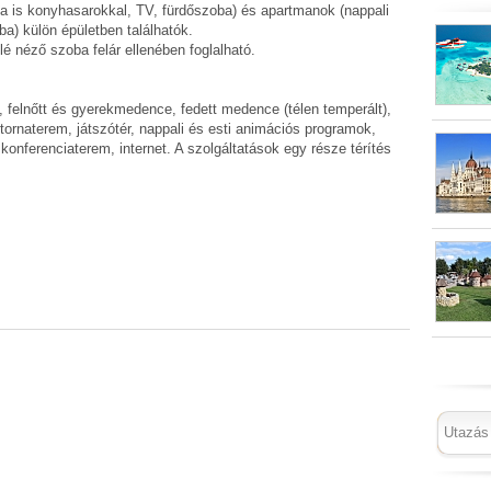
a is konyhasarokkal, TV, fürdőszoba) és apartmanok (nappali
a) külön épületben találhatók.
elé néző szoba felár ellenében foglalható.
, felnőtt és gyerekmedence, fedett medence (télen temperált),
tornaterem, játszótér, nappali és esti animációs programok,
, konferenciaterem, internet. A szolgáltatások egy része térítés