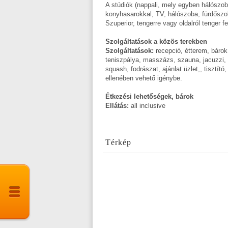
A stúdiók (nappali, mely egyben hálószob
konyhasarokkal, TV, hálószoba, fürdőszob
Szuperior, tengerre vagy oldalról tenger f
Szolgáltatások a közös terekben
Szolgáltatások:
recepció, étterem, bárok
teniszpálya, masszázs, szauna, jacuzzi, 
squash, fodrászat, ajánlat üzlet,, tisztító
ellenében vehető igénybe.
Étkezési lehetőségek, bárok
Ellátás:
all inclusive
Térkép