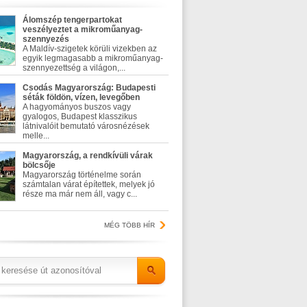
Álomszép tengerpartokat
veszélyeztet a mikroműanyag-
szennyezés
A Maldív-szigetek körüli vizekben az
egyik legmagasabb a mikroműanyag-
szennyezettség a világon,...
Csodás Magyarország: Budapesti
séták földön, vízen, levegőben
A hagyományos buszos vagy
gyalogos, Budapest klasszikus
látnivalóit bemutató városnézések
melle...
Magyarország, a rendkívüli várak
bölcsője
Magyarország történelme során
számtalan várat építettek, melyek jó
része ma már nem áll, vagy c...
MÉG TÖBB HÍR