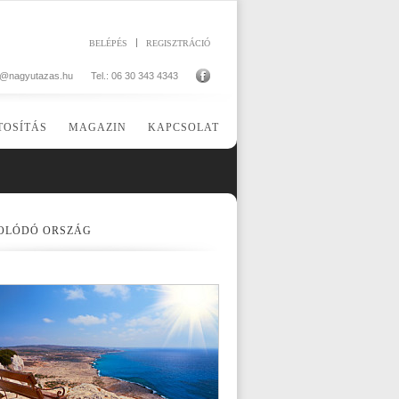
BELÉPÉS
REGISZTRÁCIÓ
o@nagyutazas.hu
Tel.: 06 30 343 4343
TOSÍTÁS
MAGAZIN
KAPCSOLAT
OLÓDÓ ORSZÁG