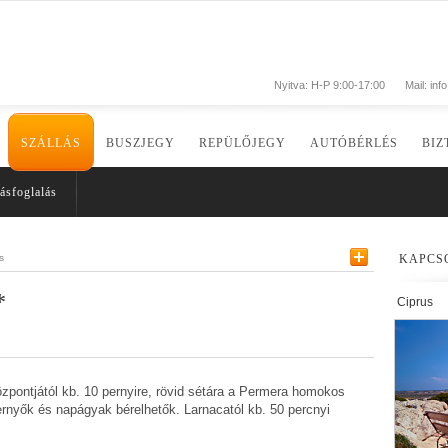
Nyitva: H-P 9:00-17:00
Mail:
inf
SZÁLLÁS
BUSZJEGY
REPÜLŐJEGY
AUTÓBÉRLÉS
BIZ
ásfoglalás
s
KAPCS
*
Ciprus
zpontjától kb. 10 pernyire, rövid sétára a Permera homokos
pernyők és napágyak bérelhetők. Larnacatól kb. 50 percnyi