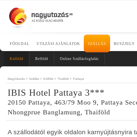
FŐOLDAL
UTAZÁSI AJÁNLATOK
SZÁLLÁS
BUSZJEGY
Külföld
Belföld
Online Szállásfoglalás
NagyUtazás >
Szállás >
Külföld >
Thaiföld >
Pattaya
IBIS Hotel Pattaya 3***
20150 Pattaya, 463/79 Moo 9, Pattaya Se
Nhongprue Banglamung, Thaiföld
A szállodától egyik oldalon karnyújtásnyira t