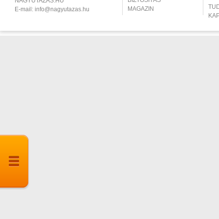
BIZTOSÍTÁS
NAGYUTAZÁS.HU
TU
MAGAZIN
E-mail:
info@nagyutazas.hu
KA