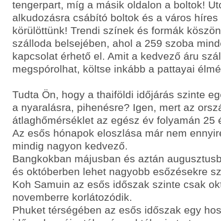
tengerpart, míg a másik oldalon a boltok! Ut
alkudozásra csábító boltok és a város híres
körülöttünk! Trendi színek és formák köszö
szálloda belsejében, ahol a 259 szoba min
kapcsolat érhető el. Amit a kedvező áru szá
megspórolhat, költse inkább a pattayai élm
Tudta Ön, hogy a thaiföldi időjárás szinte e
a nyaralásra, pihenésre? Igen, mert az ország
átlaghőmérséklet az egész év folyamán 25 é
Az esős hónapok eloszlása már nem ennyi
mindig nagyon kedvező.
Bangkokban májusban és aztán augusztus
és októberben lehet nagyobb esőzésekre sz
Koh Samuin az esős időszak szinte csak ok
novemberre korlátozódik.
Phuket térségében az esős időszak egy hos