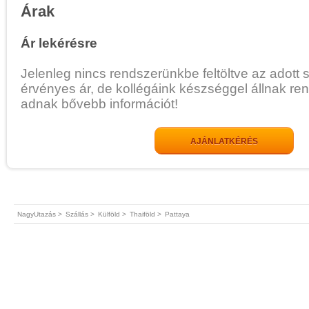
Árak
Ár lekérésre
Jelenleg nincs rendszerünkbe feltöltve az adott 
érvényes ár, de kollégáink készséggel állnak re
adnak bővebb információt!
AJÁNLATKÉRÉS
NagyUtazás >
Szállás >
Külföld >
Thaiföld >
Pattaya