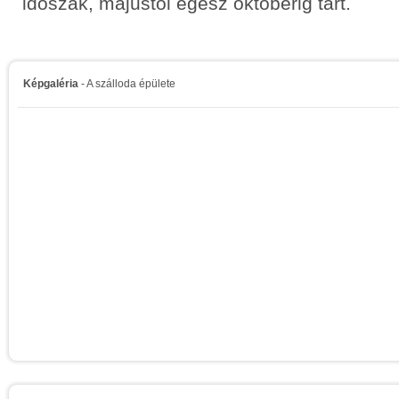
időszak, májustól egész októberig tart.
Képgaléria
- A szálloda épülete