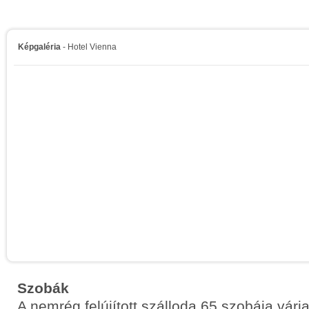
Képgaléria
- Hotel Vienna
Szobák
A nemrég felújított szálloda 65 szobája várj