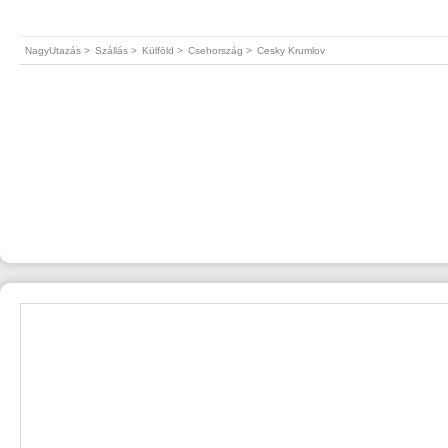
NagyUtazás >
Szállás >
Külföld >
Csehország >
Cesky Krumlov