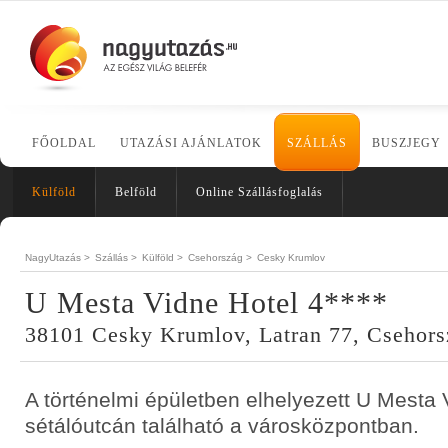
FŐOLDAL
UTAZÁSI AJÁNLATOK
SZÁLLÁS
BUSZJEGY
Külföld
Belföld
Online Szállásfoglalás
NagyUtazás >
Szállás >
Külföld >
Csehország >
Cesky Krumlov
U Mesta Vidne Hotel 4****
38101 Cesky Krumlov, Latran 77, Csehors
A történelmi épületben elhelyezett U Mesta 
sétálóutcán található a városközpontban.