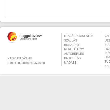
UTAZÁSI AJÁNLATOK
VA
SZÁLLÁS
ÜZ
BUSZJEGY
IR
REPÜLŐJEGY
HA
IN
AUTÓBÉRLÉS
UT
BIZTOSÍTÁS
NAGYUTAZÁS.HU
TU
MAGAZIN
E-mail:
info@nagyutazas.hu
KA