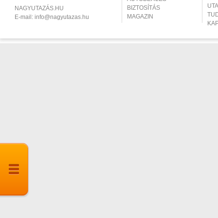
UT
BIZTOSÍTÁS
NAGYUTAZÁS.HU
TU
MAGAZIN
E-mail:
info@nagyutazas.hu
KA