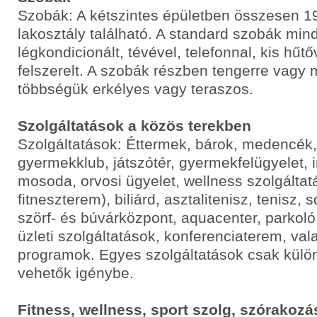
Szobák: A kétszintes épületben összesen 1
lakosztály található. A standard szobák min
légkondicionált, tévével, telefonnal, kis hűtőv
felszerelt. A szobák részben tengerre vagy
többségük erkélyes vagy teraszos.
Szolgáltatások a közös terekben
Szolgáltatások: Éttermek, bárok, medencé
gyermekklub, játszótér, gyermekfelügyelet, 
mosoda, orvosi ügyelet, wellness szolgálta
fitneszterem), biliárd, asztalitenisz, tenisz,
szörf- és búvárközpont, aquacenter, parkoló,
üzleti szolgáltatások, konferenciaterem, va
programok. Egyes szolgáltatások csak külön
vehetők igénybe.
Fitness, wellness, sport szolg, szórakozá