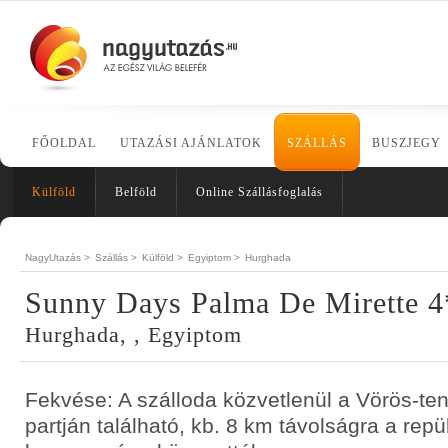
FŐOLDAL
UTAZÁSI AJÁNLATOK
SZÁLLÁS
BUSZJEGY
Külföld
Belföld
Online Szállásfoglalás
NagyUtazás >
Szállás >
Külföld >
Egyiptom >
Hurghada
Sunny Days Palma De Mirette 
Hurghada, , Egyiptom
Fekvése: A szálloda közvetlenül a Vörös-t
partján található, kb. 8 km távolságra a repül