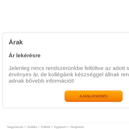
Árak
Ár lekérésre
Jelenleg nincs rendszerünkbe feltöltve az adott 
érvényes ár, de kollégáink készséggel állnak re
adnak bővebb információt!
AJÁNLATKÉRÉS
NagyUtazás >
Szállás >
Külföld >
Egyiptom >
Hurghada