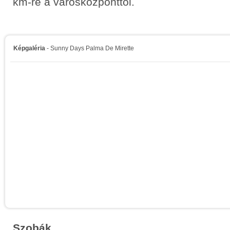
km-re a városközponttól.
Képgaléria
- Sunny Days Palma De Mirette
Szobák