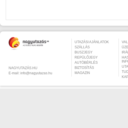
UTAZÁSI AJÁNLATOK
VA
SZÁLLÁS
ÜZ
BUSZJEGY
IR
REPÜLŐJEGY
HA
IN
AUTÓBÉRLÉS
UT
BIZTOSÍTÁS
NAGYUTAZÁS.HU
TU
MAGAZIN
E-mail:
info@nagyutazas.hu
KA