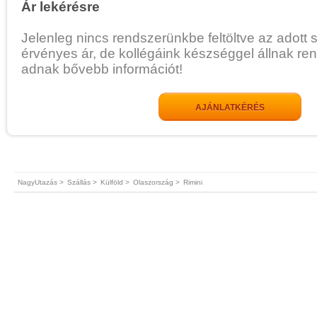
Ár lekérésre
Jelenleg nincs rendszerünkbe feltöltve az adott 
érvényes ár, de kollégáink készséggel állnak re
adnak bővebb információt!
AJÁNLATKÉRÉS
NagyUtazás >
Szállás >
Külföld >
Olaszország >
Rimini