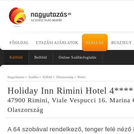
FŐOLDAL
UTAZÁSI AJÁNLATOK
SZÁLLÁS
BUSZJEGY
Külföld
Belföld
Online Szállásfoglalás
NagyUtazás >
Szállás >
Külföld >
Olaszország >
Rimini
Holiday Inn Rimini Hotel 4****
47900 Rimini, Viale Vespucci 16. Marina 
Olaszország
A 64 szobával rendelkező, tenger felé néző