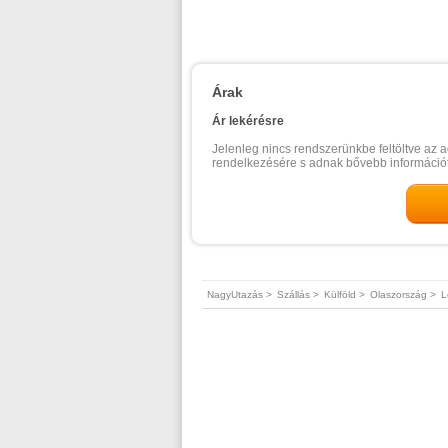
Árak
Ár lekérésre
Jelenleg nincs rendszerünkbe feltöltve az a
rendelkezésére s adnak bővebb információt
NagyUtazás >
Szállás >
Külföld >
Olaszország >
L