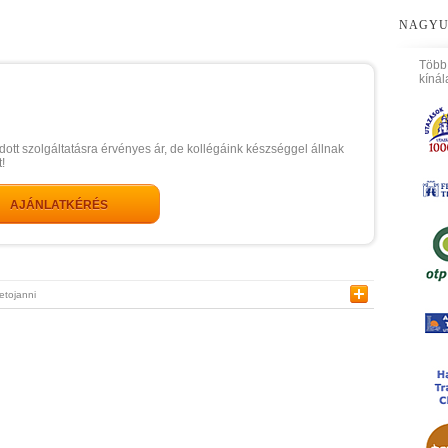
NAGYU
Több
kínál
dott szolgáltatásra érvényes ár, de kollégáink készséggel állnak
!
AJÁNLATKÉRÉS
etojanni