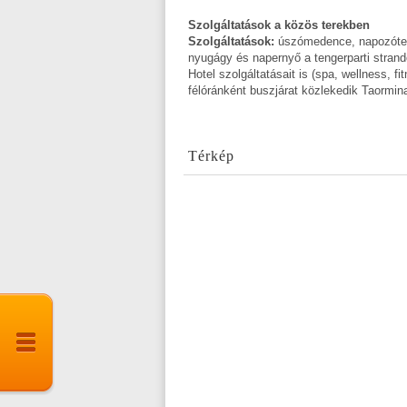
Szolgáltatások a közös terekben
Szolgáltatások:
úszómedence, napozótera
nyugágy és napernyő a tengerparti stran
Hotel szolgáltatásait is (spa, wellness, fi
félóránként buszjárat közlekedik Taormin
Térkép