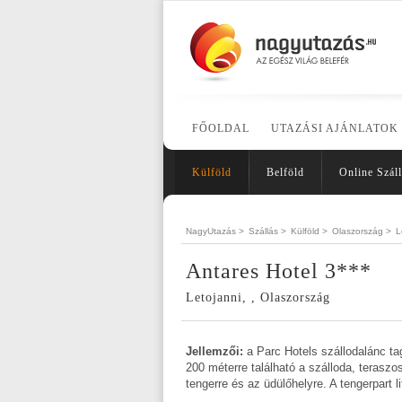
FŐOLDAL
UTAZÁSI AJÁNLATOK
Külföld
Belföld
Online Száll
NagyUtazás >
Szállás >
Külföld >
Olaszország >
L
Antares Hotel 3***
Letojanni, , Olaszország
Jellemzői:
a Parc Hotels szállodalánc ta
200 méterre található a szálloda, teraszos
tengerre és az üdülőhelyre. A tengerpart li