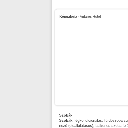
Képgaléria
- Antares Hotel
Szobák
Szobák:
légkondicionálás, fürdőszoba zuh
néző (oldalkilátásos), balkonos szoba fel