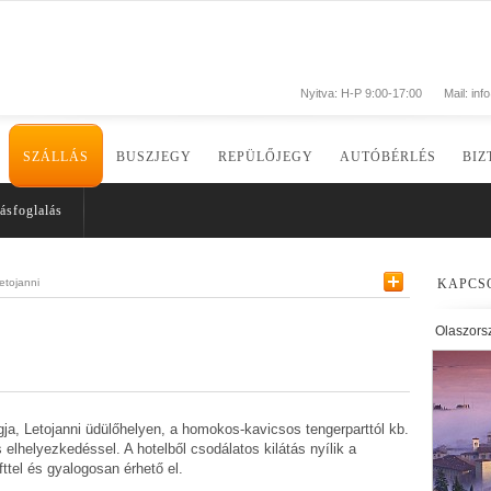
Nyitva: H-P 9:00-17:00
Mail:
inf
SZÁLLÁS
BUSZJEGY
REPÜLŐJEGY
AUTÓBÉRLÉS
BIZ
ásfoglalás
etojanni
KAPCS
Olaszors
gja, Letojanni üdülőhelyen, a homokos-kavicsos tengerparttól kb.
 elhelyezkedéssel. A hotelből csodálatos kilátás nyílik a
fttel és gyalogosan érhető el.