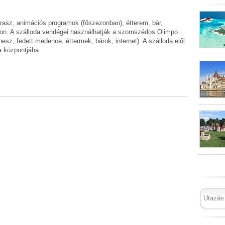
sz, animációs programok (főszezonban), étterem, bár,
don. A szálloda vendégei használhatják a szomszédos Olimpo
tnesz, fedett medence, éttermek, bárok, internet). A szálloda elől
a központjába.