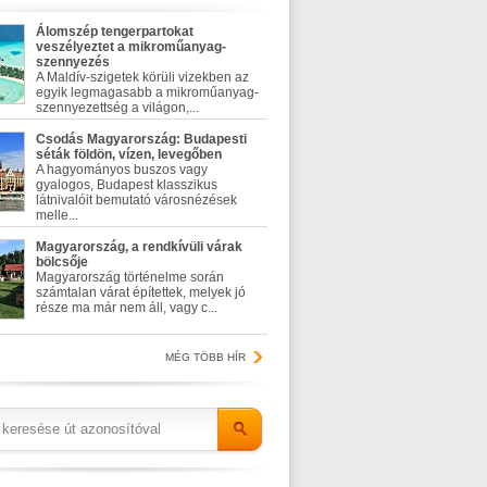
Álomszép tengerpartokat
veszélyeztet a mikroműanyag-
szennyezés
A Maldív-szigetek körüli vizekben az
egyik legmagasabb a mikroműanyag-
szennyezettség a világon,...
Csodás Magyarország: Budapesti
séták földön, vízen, levegőben
A hagyományos buszos vagy
gyalogos, Budapest klasszikus
látnivalóit bemutató városnézések
melle...
Magyarország, a rendkívüli várak
bölcsője
Magyarország történelme során
számtalan várat építettek, melyek jó
része ma már nem áll, vagy c...
MÉG TÖBB HÍR