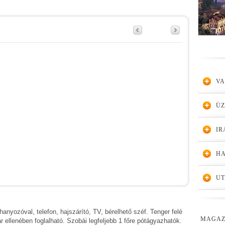
VA
Ü
IR
HA
UT
anyozóval, telefon, hajszárító, TV, bérelhető széf. Tenger felé
MAGAZ
ár ellenében foglalható. Szobái legfeljebb 1 főre pótágyazhatók.