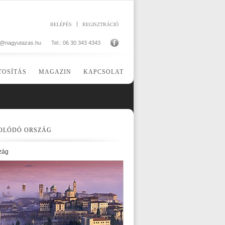
BELÉPÉS
REGISZTRÁCIÓ
o@nagyutazas.hu
Tel.: 06 30 343 4343
TOSÍTÁS
MAGAZIN
KAPCSOLAT
OLÓDÓ ORSZÁG
zág