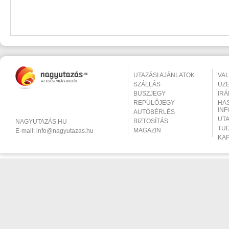
UTAZÁSI AJÁNLATOK
VA
SZÁLLÁS
ÜZ
BUSZJEGY
IR
REPÜLŐJEGY
HA
IN
AUTÓBÉRLÉS
UT
BIZTOSÍTÁS
NAGYUTAZÁS.HU
TU
MAGAZIN
E-mail:
info@nagyutazas.hu
KA