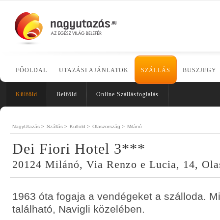
FŐOLDAL
UTAZÁSI AJÁNLATOK
SZÁLLÁS
BUSZJEGY
Külföld
Belföld
Online Szállásfoglalás
NagyUtazás >
Szállás >
Külföld >
Olaszország >
Milánó
Dei Fiori Hotel 3***
20124 Milánó, Via Renzo e Lucia, 14, Ola
1963 óta fogaja a vendégeket a szálloda. Mi
található, Navigli közelében.