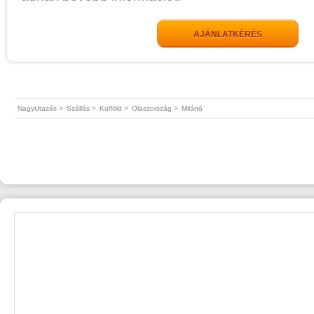
AJÁNLATKÉRÉS
NagyUtazás >
Szállás >
Külföld >
Olaszország >
Milánó