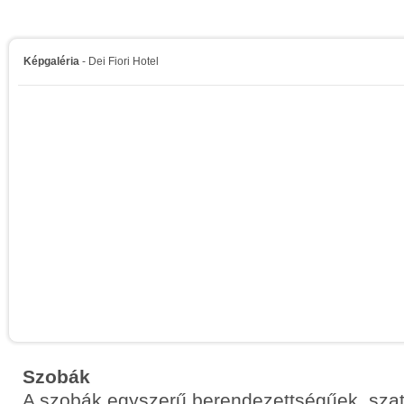
Képgaléria
- Dei Fiori Hotel
Szobák
A szobák egyszerű berendezettségűek, szatel