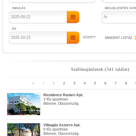
INDULÁS
MEGJELENÍTÉS SO
Ár
ÉS
KÖZÖTT
MINDENT LISTÁZ
Szállásajánlatok (541 találat)
1
2
3
4
5
6
7
8
Residence Ranieri Apt.
3 fős apartman
Bibione, Olaszország
Villaggio Azzurro Apt.
6 fős apartman
Bibione, Olaszország