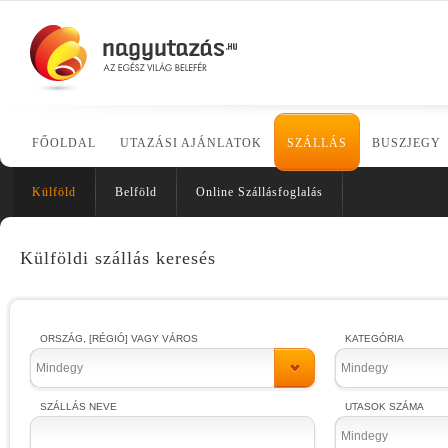
FŐOLDAL
UTAZÁSI AJÁNLATOK
SZÁLLÁS
BUSZJEGY
Külföld
Belföld
Online Szállásfoglalás
Külföldi szállás keresés
ORSZÁG, [RÉGIÓ] VAGY VÁROS
KATEGÓRIA
Mindegy
Mindegy
SZÁLLÁS NEVE
UTASOK SZÁMA
Mindegy