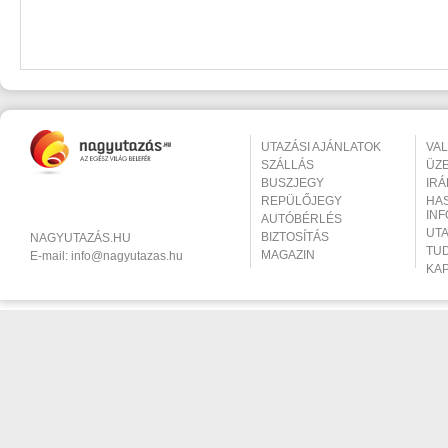
UTAZÁSI AJÁNLATOK
VA
SZÁLLÁS
ÜZ
BUSZJEGY
IR
REPÜLŐJEGY
HA
IN
AUTÓBÉRLÉS
UT
BIZTOSÍTÁS
NAGYUTAZÁS.HU
TU
MAGAZIN
E-mail:
info@nagyutazas.hu
KA