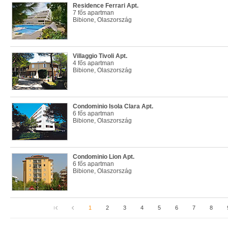
Residence Ferrari Apt.
7 fős apartman
Bibione, Olaszország
Villaggio Tivoli Apt.
4 fős apartman
Bibione, Olaszország
Condominio Isola Clara Apt.
6 fős apartman
Bibione, Olaszország
Condominio Lion Apt.
6 fős apartman
Bibione, Olaszország
1
2
3
4
5
6
7
8