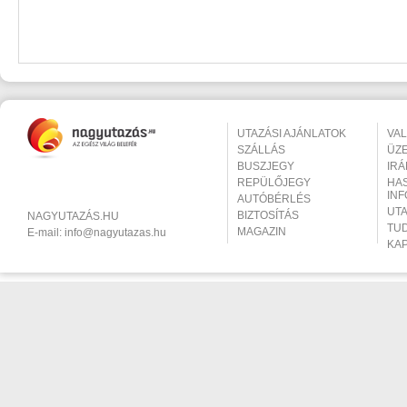
UTAZÁSI AJÁNLATOK
VA
SZÁLLÁS
ÜZ
BUSZJEGY
IR
REPÜLŐJEGY
HA
IN
AUTÓBÉRLÉS
UT
BIZTOSÍTÁS
NAGYUTAZÁS.HU
TU
MAGAZIN
E-mail:
info@nagyutazas.hu
KA