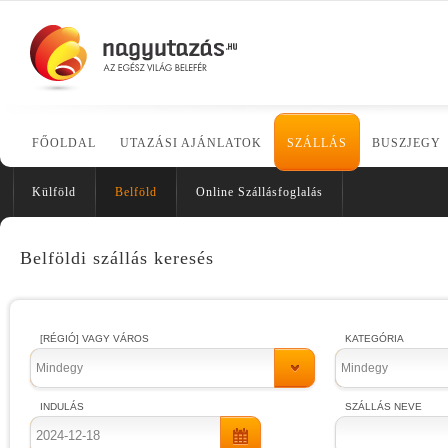
FŐOLDAL
UTAZÁSI AJÁNLATOK
SZÁLLÁS
BUSZJEGY
Külföld
Belföld
Online Szállásfoglalás
Belföldi szállás keresés
[RÉGIÓ] VAGY VÁROS
KATEGÓRIA
Mindegy
Mindegy
INDULÁS
SZÁLLÁS NEVE