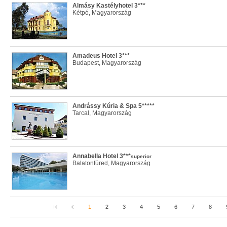
Almásy Kastélyhotel 3***
Kétpó, Magyarország
Amadeus Hotel 3***
Budapest, Magyarország
Andrássy Kúria & Spa 5*****
Tarcal, Magyarország
Annabella Hotel 3***
superior
Balatonfüred, Magyarország
1
2
3
4
5
6
7
8