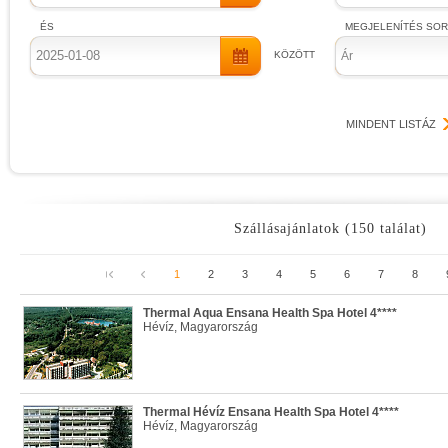
ÉS
MEGJELENÍTÉS SO
KÖZÖTT
Ár
MINDENT LISTÁZ
Szállásajánlatok (150 találat)
1
2
3
4
5
6
7
8
Thermal Aqua Ensana Health Spa Hotel 4****
Hévíz, Magyarország
Thermal Hévíz Ensana Health Spa Hotel 4****
Hévíz, Magyarország