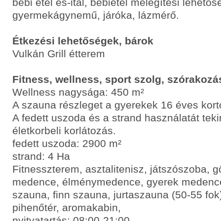
bébi étel és-ital, bébiétel melegítési lehetősé
gyermekágynemű, járóka, lázmérő.
Étkezési lehetőségek, bárok
Vulkán Grill étterem
Fitness, wellness, sport szolg, szórakozá
Wellness nagysága: 450 m²
A szauna részleget a gyerekek 16 éves kort
A fedett uszoda és a strand használatát teki
életkorbeli korlátozás.
fedett uszoda: 2900 m²
strand: 4 Ha
Fitnesszterem, asztalitenisz, játszószoba, g
medence, élménymedence, gyerek medence
szauna, finn szauna, jurtaszauna (50-55 fok)
pihenőtér, aromakabin,
nyitvatartás: 08:00-21:00