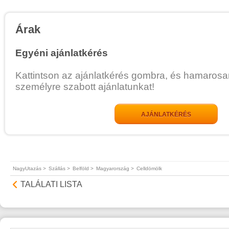
Árak
Egyéni ajánlatkérés
Kattintson az ajánlatkérés gombra, és hamarosa
személyre szabott ajánlatunkat!
AJÁNLATKÉRÉS
NagyUtazás >
Szállás >
Belföld >
Magyarország >
Celldömölk
TALÁLATI LISTA