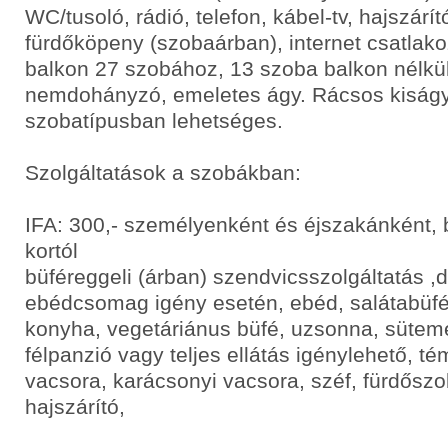
WC/tusoló, rádió, telefon, kábel-tv, hajszárít
fürdőköpeny (szobaárban), internet csatlak
balkon 27 szobához, 13 szoba balkon nélküli
nemdohányzó, emeletes ágy. Rácsos kiság
szobatípusban lehetséges.
Szolgáltatások a szobákban:
IFA: 300,- személyenként és éjszakánként, b
kortól
büféreggeli (árban) szendvicsszolgáltatás ,d
ebédcsomag igény esetén, ebéd, salátabüfé,
konyha, vegetáriánus büfé, uzsonna, sütem
félpanzió vagy teljes ellátás igénylehető, té
vacsora, karácsonyi vacsora, széf, fürdősz
hajszárító,