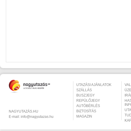
UTAZÁSI AJÁNLATOK
VA
SZÁLLÁS
ÜZ
BUSZJEGY
IR
REPÜLŐJEGY
HA
IN
AUTÓBÉRLÉS
UT
BIZTOSÍTÁS
NAGYUTAZÁS.HU
TU
MAGAZIN
E-mail:
info@nagyutazas.hu
KA