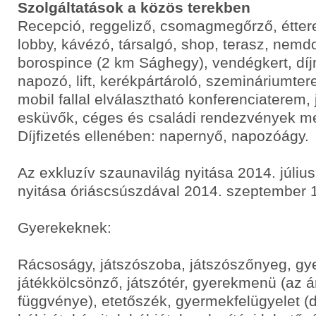
Szolgáltatások a közös terekben
Recepció, reggeliző, csomagmegőrző, éttere
lobby, kávézó, társalgó, shop, terasz, nem
borospince (2 km Sághegy), vendégkert, díj
napozó, lift, kerékpártároló, szemináriumte
mobil fallal elválasztható konferenciaterem, 
esküvők, céges és családi rendezvények me
Díjfizetés ellenében: napernyő, napozóágy.
Az exkluzív szaunavilág nyitása 2014. július
nyitása óriáscsúszdával 2014. szeptember 1
Gyerekeknek:
Rácsoságy, játszószoba, játszószőnyeg, gy
játékkölcsönző, játszótér, gyerekmenü (az ár
függvénye), etetőszék, gyermekfelügyelet (dí