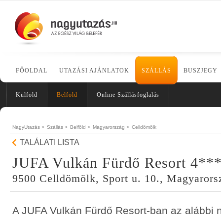
FŐOLDAL
UTAZÁSI AJÁNLATOK
SZÁLLÁS
BUSZJEGY
Külföld
Belföld
Online Szállásfoglalás
NagyUtazás >
Szállás >
Belföld >
Magyarország >
Celldömölk
TALÁLATI LISTA
JUFA Vulkán Fürdő Resort 4**
9500 Celldömölk, Sport u. 10., Magyarors
A JUFA Vulkán Fürdő Resort-ban az alábbi 