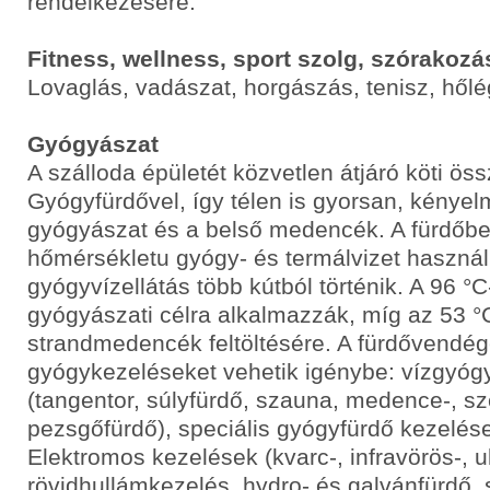
rendelkezésére.
Fitness, wellness, sport szolg, szórakozá
Lovaglás, vadászat, horgászás, tenisz, hől
Gyógyászat
A szálloda épületét közvetlen átjáró köti öss
Gyógyfürdővel, így télen is gyorsan, kényel
gyógyászat és a belső medencék. A fürdőb
hőmérsékletu gyógy- és termálvizet használ
gyógyvízellátás több kútból történik. A 96 °C
gyógyászati célra alkalmazzák, míg az 53 °C
strandmedencék feltöltésére. A fürdővendé
gyógykezeléseket vehetik igénybe: vízgyóg
(tangentor, súlyfürdő, szauna, medence-, s
pezsgőfürdő), speciális gyógyfürdő kezelés
Elektromos kezelések (kvarc-, infravörös-, u
rövidhullámkezelés, hydro- és galvánfürdő, s