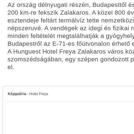
Az ország délnyugati részén, Budapesttől és
200 km-re fekszik Zalakaros. A közel 800 év
esztendeje feltárt termálvíz tette nemzetközi
népszeruvé. A vendégek az idegi és fizikai
minden feltételét megtalálhatják a gyógyhel
Budapestről az E-71-es főútvonalon érhető e
A Hunguest Hotel Freya Zalakaros város kö
szomszédságában, egy szépen gondozott p
el.
Képgaléria
- Hotel Freya