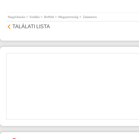
NagyUtazás >
Szállás >
Belföld >
Magyarország >
Zalakaros
TALÁLATI LISTA