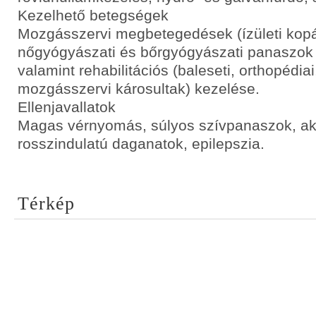
Kezelhető betegségek
Mozgásszervi megbetegedések (ízületi kopá
nőgyógyászati és bőrgyógyászati panaszok 
valamint rehabilitációs (baleseti, orthopédia
mozgásszervi károsultak) kezelése.
Ellenjavallatok
Magas vérnyomás, súlyos szívpanaszok, ak
rosszindulatú daganatok, epilepszia.
Térkép