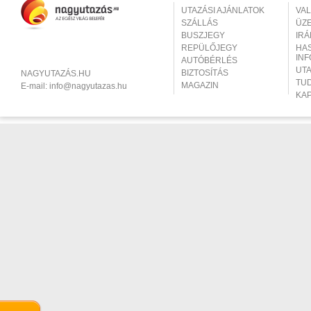
UTAZÁSI AJÁNLATOK
VA
SZÁLLÁS
ÜZ
BUSZJEGY
IR
REPÜLŐJEGY
HA
IN
AUTÓBÉRLÉS
UT
BIZTOSÍTÁS
NAGYUTAZÁS.HU
TU
MAGAZIN
E-mail:
info@nagyutazas.hu
KA