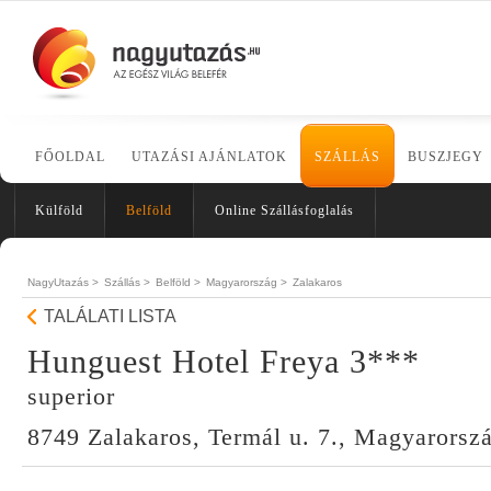
FŐOLDAL
UTAZÁSI AJÁNLATOK
SZÁLLÁS
BUSZJEGY
Külföld
Belföld
Online Szállásfoglalás
NagyUtazás >
Szállás >
Belföld >
Magyarország >
Zalakaros
TALÁLATI LISTA
Hunguest Hotel Freya 3***
superior
8749 Zalakaros, Termál u. 7., Magyarorsz