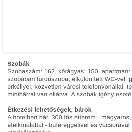
Szobák
Szobaszám: 162, kétágyas: 150, apartman:
szobában fürdőszoba, elkülönített WC-vel, g
erkéllyel, közvetlen városi telefonvonallal, te
minibárral van ellátva. A szobák igény eset
Étkezési lehetőségek, bárok
A hotelben bár, 300 fős étterem - magyaros,
ételkínálattal - büféreggelivel és vacsorával