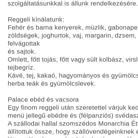
szolgáltatásunkkal is állunk rendelkezésére.
Reggeli kínálatunk:
Fehér és barna kenyerek, müzlik, gabonapel
zöldségek, joghurtok, vaj, margarin, dzsem,
felvágottak
és sajtok.
Omlett, főtt tojás, főtt vagy sült kolbász, vir
tejbegríz.
Kávé, tej, kakaó, hagyományos és gyümölcs
herba teák és gyümölcslevek.
Palace ebéd és vacsora
Egy finom reggeli után szeretettel várjuk k
menü jellegű ebédre és (félpanziós) svédasz
A szállodai hallal szomszédos Monarchia Ét
állítottuk össze, hogy szállóvendégeinknek 