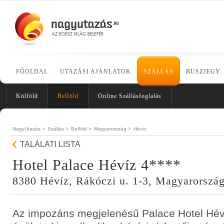
FŐOLDAL
UTAZÁSI AJÁNLATOK
SZÁLLÁS
BUSZJEGY
Külföld
Belföld
Online Szállásfoglalás
NagyUtazás >
Szállás >
Belföld >
Magyarország >
Hévíz
TALÁLATI LISTA
Hotel Palace Hévíz 4****
8380 Hévíz, Rákóczi u. 1-3, Magyarorszá
Az impozáns megjelenésű Palace Hotel Hév