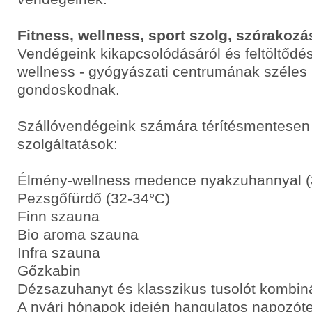
Fitness, wellness, sport szolg, szórakozá
Vendégeink kikapcsolódásáról és feltöltődé
wellness - gyógyászati centrumának széles 
gondoskodnak.
Szállóvendégeink számára térítésmentesen
szolgáltatások:
Élmény-wellness medence nyakzuhannyal (
Pezsgőfürdő (32-34°C)
Finn szauna
Bio aroma szauna
Infra szauna
Gőzkabin
Dézsazuhanyt és klasszikus tusolót kombiná
A nyári hónapok idején hangulatos napozót