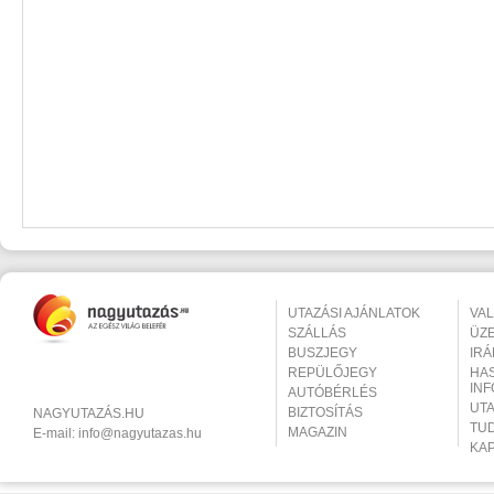
UTAZÁSI AJÁNLATOK
VA
SZÁLLÁS
ÜZ
BUSZJEGY
IR
REPÜLŐJEGY
HA
IN
AUTÓBÉRLÉS
UT
BIZTOSÍTÁS
NAGYUTAZÁS.HU
TU
MAGAZIN
E-mail:
info@nagyutazas.hu
KA