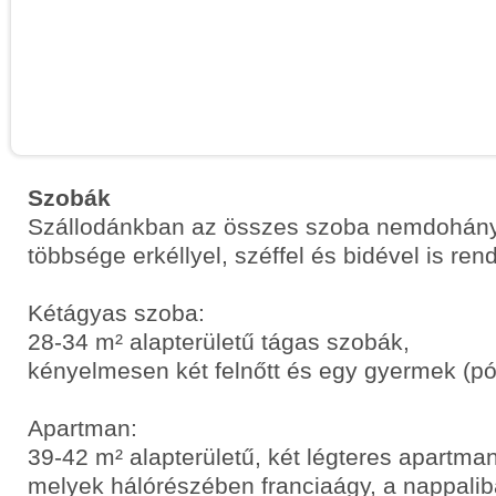
Szobák
Szállodánkban az összes szoba nemdohány
többsége erkéllyel, széffel és bidével is ren
Kétágyas szoba:
28-34 m² alapterületű tágas szobák,
kényelmesen két felnőtt és egy gyermek (pó
Apartman:
39-42 m² alapterületű, két légteres apartma
melyek hálórészében franciaágy, a nappalib