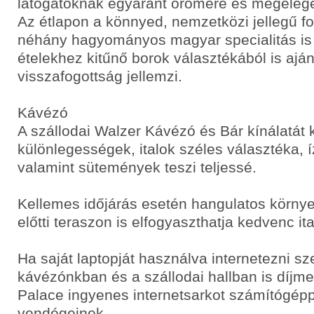
látogatóknak egyaránt örömére és megelége
Az étlapon a könnyed, nemzetközi jellegű f
néhány hagyományos magyar specialitás is 
ételekhez kitűnő borok választékából is aján
visszafogottság jellemzi.
Kávézó
A szállodai Walzer Kávézó és Bár kínálatát 
különlegességek, italok széles választéka, 
valamint sütemények teszi teljessé.
Kellemes időjárás esetén hangulatos körny
előtti teraszon is elfogyaszthatja kedvenc ita
Ha saját laptopját használva internetezni sz
kávézónkban és a szállodai hallban is díjm
Palace ingyenes internetsarkot számítógéppe
vendégeinek.