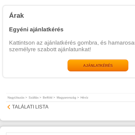
Árak
Egyéni ajánlatkérés
Kattintson az ajánlatkérés gombra, és hamarosa
személyre szabott ajánlatunkat!
AJÁNLATKÉRÉS
NagyUtazás >
Szállás >
Belföld >
Magyarország >
Hévíz
TALÁLATI LISTA