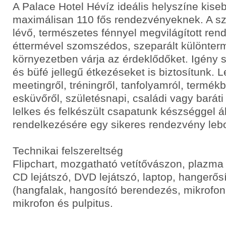
A Palace Hotel Hévíz ideális helyszíne kise
maximálisan 110 fős rendezvényeknek. A sz
lévő, természetes fénnyel megvilágított re
éttermével szomszédos, szeparált különter
környezetben várja az érdeklődőket. Igény 
és büfé jellegű étkezéseket is biztosítunk.
meetingről, tréningről, tanfolyamról, termé
esküvőről, születésnapi, családi vagy baráti
lelkes és felkészült csapatunk készséggel á
rendelkezésére egy sikeres rendezvény leb
Technikai felszereltség
Flipchart, mozgatható vetítővászon, plazma 
CD lejátszó, DVD lejátszó, laptop, hangerő
(hangfalak, hangosító berendezés, mikrofon,
mikrofon és pulpitus.