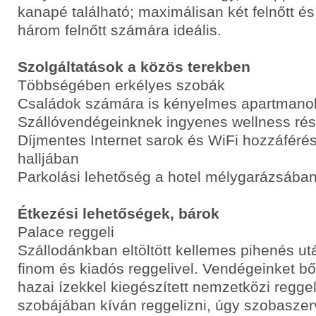
kanapé található; maximálisan két felnőtt é
három felnőtt számára ideális.
Szolgáltatások a közös terekben
Többségében erkélyes szobák
Családok számára is kényelmes apartmano
Szállóvendégeinknek ingyenes wellness rés
Díjmentes Internet sarok és WiFi hozzáférés
halljában
Parkolási lehetőség a hotel mélygarázsába
Étkezési lehetőségek, bárok
Palace reggeli
Szállodánkban eltöltött kellemes pihenés ut
finom és kiadós reggelivel. Vendégeinket b
hazai ízekkel kiegészített nemzetközi reggeli
szobájában kíván reggelizni, úgy szobaszer