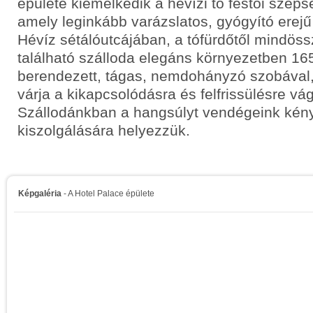
épülete kiemelkedik a hévízi tó festői szép
amely leginkább varázslatos, gyógyító erejű 
Hévíz sétálóutcájában, a tófürdőtől mindös
található szálloda elegáns környezetben 16
berendezett, tágas, nemdohányzó szobával, 
várja a kikapcsolódásra és felfrissülésre v
Szállodánkban a hangsúlyt vendégeink kén
kiszolgálására helyezzük.
Képgaléria
- A Hotel Palace épülete