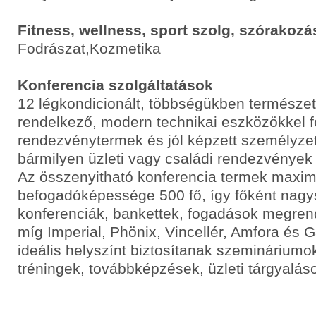
Fitness, wellness, sport szolg, szórakozá
Fodrászat,Kozmetika
Konferencia szolgáltatások
12 légkondicionált, többségükben természet
rendelkező, modern technikai eszközökkel fe
rendezvénytermek és jól képzett személyzet
bármilyen üzleti vagy családi rendezvények 
Az összenyitható konferencia termek maxim
befogadóképessége 500 fő, így főként nag
konferenciák, bankettek, fogadások megren
míg Imperial, Phönix, Vincellér, Amfora és 
ideális helyszínt biztosítanak szemináriumo
tréningek, továbbképzések, üzleti tárgyalás