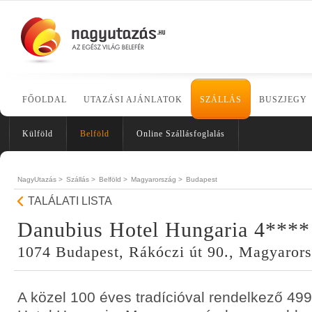
FŐOLDAL
UTAZÁSI AJÁNLATOK
SZÁLLÁS
BUSZJEGY
Külföld
Belföld
Online Szállásfoglalás
NagyUtazás >
Szállás >
Belföld >
Magyarország >
Budapest
TALÁLATI LISTA
Danubius Hotel Hungaria 4****
1074 Budapest, Rákóczi út 90., Magyaror
A közel 100 éves tradícióval rendelkező 4