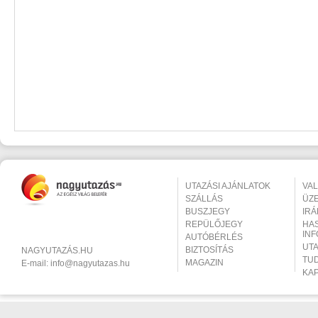
UTAZÁSI AJÁNLATOK
VA
SZÁLLÁS
ÜZ
BUSZJEGY
IR
REPÜLŐJEGY
HA
IN
AUTÓBÉRLÉS
UT
BIZTOSÍTÁS
NAGYUTAZÁS.HU
TU
MAGAZIN
E-mail:
info@nagyutazas.hu
KA