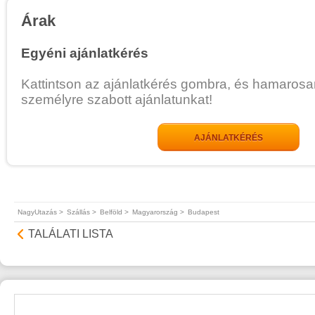
Árak
Egyéni ajánlatkérés
Kattintson az ajánlatkérés gombra, és hamarosa
személyre szabott ajánlatunkat!
AJÁNLATKÉRÉS
NagyUtazás >
Szállás >
Belföld >
Magyarország >
Budapest
TALÁLATI LISTA