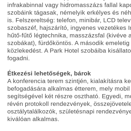
infrakabinnal vagy hidromasszázs fallal kap
szobáink tágasak, némelyik erkélyes és né
is. Felszereltség: telefon, minibár, LCD telev
szobaszéf, hajszárító, ingyenes vezetékes In
hűtő-fűtő légtechnika, masszázsfal (kivéve
szobákat), fürdőköntös. A második emeletig li
közlekedést. A Park Hotel szobáiba kisállat
fogadni.
Étkezési lehetőségek, bárok
A konferencia terem szintjén, kialakításra ke
befogadására alkalmas étterem, mely mobil 
segítségével két részre osztható. Egyedi, 
révén protokoll rendezvények, összejövetel
osztálytalálkozók, születésnapi rendezvény
kiválóan alkalmas.