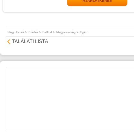
AJÁNLATKÉRÉS
NagyUtazás >
Szállás >
Belföld >
Magyarország >
Eger
TALÁLATI LISTA