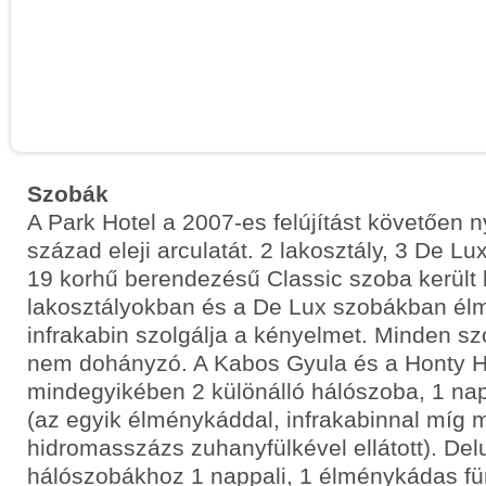
Szobák
A Park Hotel a 2007-es felújítást követően n
század eleji arculatát. 2 lakosztály, 3 De Lu
19 korhű berendezésű Classic szoba került k
lakosztályokban és a De Lux szobákban él
infrakabin szolgálja a kényelmet. Minden sz
nem dohányzó. A Kabos Gyula és a Honty H
mindegyikében 2 különálló hálószoba, 1 nap
(az egyik élménykáddal, infrakabinnal míg 
hidromasszázs zuhanyfülkével ellátott). De
hálószobákhoz 1 nappali, 1 élménykádas f