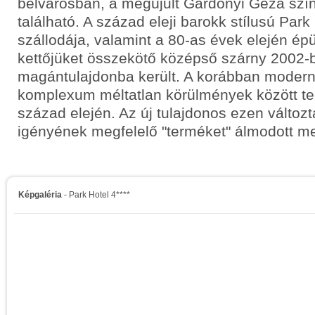
belvárosban, a megújult Gárdonyi Géza szín
található. A század eleji barokk stílusú Park
szállodája, valamint a 80-as évek elején épü
kettőjüket összekötő középső szárny 2002-
magántulajdonba került. A korábban modern
komplexum méltatlan körülmények között te
század elején. Az új tulajdonos ezen változt
igényének megfelelő "terméket" álmodott m
Képgaléria
- Park Hotel 4****