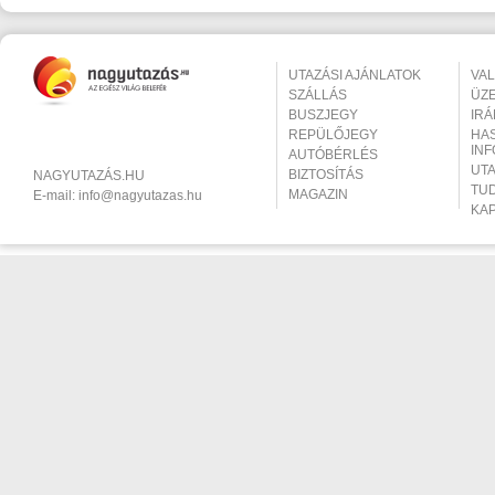
UTAZÁSI AJÁNLATOK
VA
SZÁLLÁS
ÜZ
BUSZJEGY
IR
REPÜLŐJEGY
HA
IN
AUTÓBÉRLÉS
UT
BIZTOSÍTÁS
NAGYUTAZÁS.HU
TU
MAGAZIN
E-mail:
info@nagyutazas.hu
KA