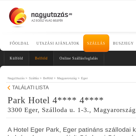
FŐOLDAL
UTAZÁSI AJÁNLATOK
SZÁLLÁS
BUSZJEGY
Külföld
Belföld
Online Szállásfoglalás
NagyUtazás >
Szállás >
Belföld >
Magyarország >
Eger
TALÁLATI LISTA
Park Hotel 4**** 4****
3300 Eger, Szálloda u. 1-3., Magyarország
A Hotel Eger Park, Eger patináns szállodai