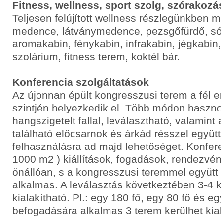
Fitness, wellness, sport szolg, szórakozá
Teljesen felújított wellness részlegünkben m
medence, látványmedence, pezsgőfürdő, s
aromakabin, fénykabin, infrakabin, jégkabin
szolárium, fitness terem, koktél bár.
Konferencia szolgáltatások
Az újonnan épült kongresszusi terem a fél 
szintjén helyezkedik el. Több módon haszno
hangszigetelt fallal, leválasztható, valamint 
található előcsarnok és árkád résszel együtt
felhasználásra ad majd lehetőséget. Konfer
1000 m2 ) kiállítások, fogadások, rendezvé
önállóan, s a kongresszusi teremmel együtt 
alkalmas. A leválasztás következtében 3-4 k
kialakítható. Pl.: egy 180 fő, egy 80 fő és e
befogadására alkalmas 3 terem kerülhet kial