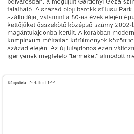
belvárosban, a megújult Gárdonyi Géza szín
található. A század eleji barokk stílusú Park
szállodája, valamint a 80-as évek elején épü
kettőjüket összekötő középső szárny 2002-
magántulajdonba került. A korábban modern
komplexum méltatlan körülmények között te
század elején. Az új tulajdonos ezen változt
igényének megfelelő "terméket" álmodott m
Képgaléria
- Park Hotel 4****