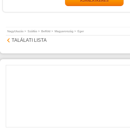
AJÁNLATKÉRÉS
NagyUtazás >
Szállás >
Belföld >
Magyarország >
Eger
TALÁLATI LISTA