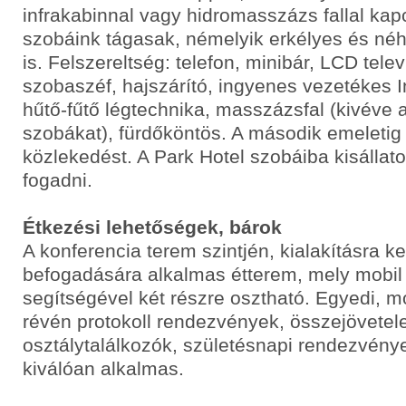
infrakabinnal vagy hidromasszázs fallal kap
szobáink tágasak, némelyik erkélyes és né
is. Felszereltség: telefon, minibár, LCD telev
szobaszéf, hajszárító, ingyenes vezetékes In
hűtő-fűtő légtechnika, masszázsfal (kivéve
szobákat), fürdőköntös. A második emeletig li
közlekedést. A Park Hotel szobáiba kisállat
fogadni.
Étkezési lehetőségek, bárok
A konferencia terem szintjén, kialakításra ke
befogadására alkalmas étterem, mely mobil 
segítségével két részre osztható. Egyedi, 
révén protokoll rendezvények, összejövetel
osztálytalálkozók, születésnapi rendezvény
kiválóan alkalmas.