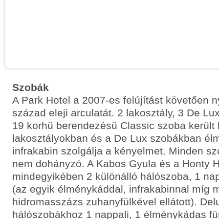
Szobák
A Park Hotel a 2007-es felújítást követően n
század eleji arculatát. 2 lakosztály, 3 De Lu
19 korhű berendezésű Classic szoba került k
lakosztályokban és a De Lux szobákban él
infrakabin szolgálja a kényelmet. Minden sz
nem dohányzó. A Kabos Gyula és a Honty H
mindegyikében 2 különálló hálószoba, 1 nap
(az egyik élménykáddal, infrakabinnal míg 
hidromasszázs zuhanyfülkével ellátott). De
hálószobákhoz 1 nappali, 1 élménykádas f