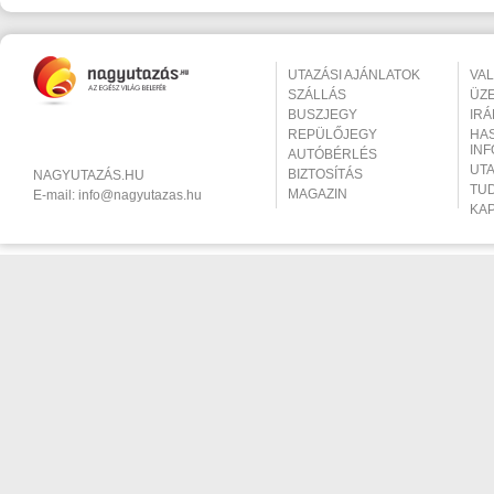
UTAZÁSI AJÁNLATOK
VA
SZÁLLÁS
ÜZ
BUSZJEGY
IR
REPÜLŐJEGY
HA
IN
AUTÓBÉRLÉS
UT
BIZTOSÍTÁS
NAGYUTAZÁS.HU
TU
MAGAZIN
E-mail:
info@nagyutazas.hu
KA