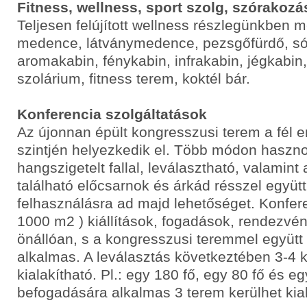
Fitness, wellness, sport szolg, szórakozá
Teljesen felújított wellness részlegünkben m
medence, látványmedence, pezsgőfürdő, s
aromakabin, fénykabin, infrakabin, jégkabin
szolárium, fitness terem, koktél bár.
Konferencia szolgáltatások
Az újonnan épült kongresszusi terem a fél 
szintjén helyezkedik el. Több módon haszno
hangszigetelt fallal, leválasztható, valamint 
található előcsarnok és árkád résszel együtt
felhasználásra ad majd lehetőséget. Konfer
1000 m2 ) kiállítások, fogadások, rendezvé
önállóan, s a kongresszusi teremmel együtt 
alkalmas. A leválasztás következtében 3-4 k
kialakítható. Pl.: egy 180 fő, egy 80 fő és e
befogadására alkalmas 3 terem kerülhet kial