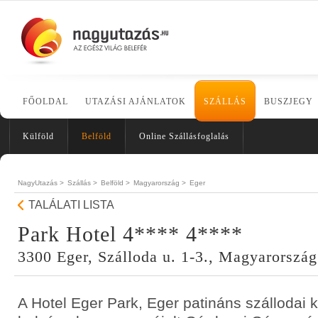
FŐOLDAL
UTAZÁSI AJÁNLATOK
SZÁLLÁS
BUSZJEGY
Külföld
Belföld
Online Szállásfoglalás
NagyUtazás >
Szállás >
Belföld >
Magyarország >
Eger
TALÁLATI LISTA
Park Hotel 4**** 4****
3300 Eger, Szálloda u. 1-3., Magyarország
A Hotel Eger Park, Eger patináns szállodai