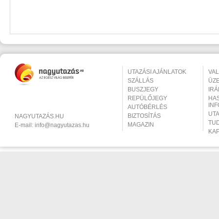
UTAZÁSI AJÁNLATOK
VA
SZÁLLÁS
ÜZ
BUSZJEGY
IR
REPÜLŐJEGY
HA
IN
AUTÓBÉRLÉS
UT
BIZTOSÍTÁS
NAGYUTAZÁS.HU
TU
MAGAZIN
E-mail:
info@nagyutazas.hu
KA