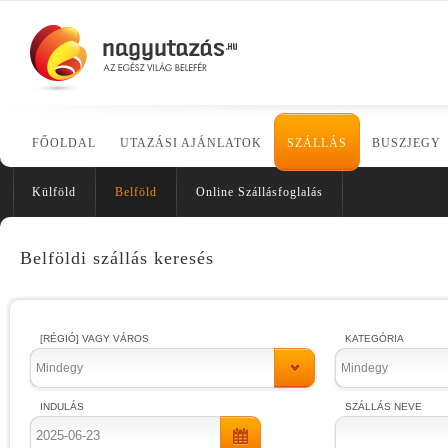
FŐOLDAL
UTAZÁSI AJÁNLATOK
SZÁLLÁS
BUSZJEGY
Külföld
Belföld
Online Szállásfoglalás
Belföldi szállás keresés
[RÉGIÓ] VAGY VÁROS
KATEGÓRIA
Mindegy
Mindegy
INDULÁS
SZÁLLÁS NEVE